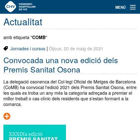
Navegació
MENÚ
principal
Actualitat
Actualitat
Coneix el Consorci
amb etiqueta "
COMB
"
|
Jornades i cursos
Dijous, 20 de maig de 2021
Especialitats
Convocada una nova edició dels
Oferta de places
Premis Sanitat Osona
Ser resident
La delegació osonenca del Col·legi Oficial de Metges de Barcelona
(CoMB) ha convocat l'edició 2021 dels Premis Sanitat Osona, entre
Contacte
les quals es troba un any més la categoria adreçada a premiar el
millor treball o cas clínic dels residents que s'estan formant a la
comarca.
Cercador
Català
Castellano