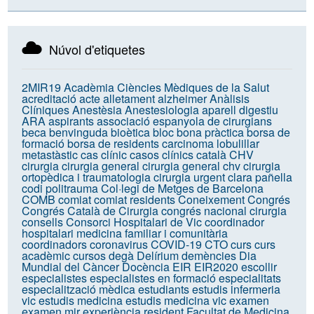
Núvol d'etiquetes
2MIR19
Acadèmia Ciències Mèdiques de la Salut
acreditació
acte
alletament
alzheimer
Anàlisis
Clíniques
Anestèsia
Anestesiologia
aparell digestiu
ARA
aspirants
associació espanyola de cirurgians
beca
benvinguda
bioètica
bloc
bona pràctica
borsa de
formació
borsa de residents
carcinoma lobulillar
metastàstic
cas clínic
casos clínics
català
CHV
cirurgia
cirurgia general
cirurgia general chv
cirurgia
ortopèdica i traumatologia
cirurgia urgent
clara pañella
codi politrauma
Col·legi de Metges de Barcelona
COMB
comiat
comiat residents
Coneixement
Congrés
Congrés Català de Cirurgia
congrés nacional cirurgia
consells
Consorci Hospitalari de Vic
coordinador
hospitalari medicina familiar i comunitària
coordinadors
coronavirus
COVID-19
CTO
curs
curs
acadèmic
cursos
degà
Delírium
demències
Dia
Mundial del Càncer
Docència
EIR
EIR2020
escollir
especialistes
especialistes en formació
especialitats
especialització mèdica
estudiants
estudis infermeria
vic
estudis medicina
estudis medicina vic
examen
examen mir
experiència resident
Facultat de Medicina