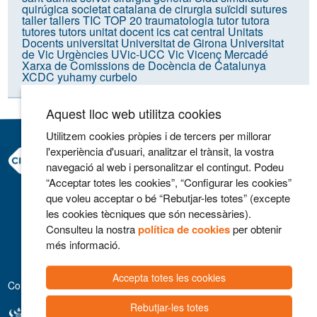
quirúgica
societat catalana de cirurgia
suïcidi
sutures
taller
tallers
TIC
TOP 20
traumatologia
tutor
tutora
tutores
tutors
unitat docent ics cat central
Unitats
Docents
universitat
Universitat de Girona
Universitat
de Vic
Urgències
UVic-UCC
Vic
Vicenç Mercadé
Xarxa de Comissions de Docència de Catalunya
XCDC
yuhamy curbelo
Aquest lloc web utilitza cookies
Utilitzem cookies pròpies i de tercers per millorar
l'experiència d'usuari, analitzar el trànsit, la vostra
Consorci Hospitalari de Vic
navegació al web i personalitzar el contingut. Podeu
Carrer Francesc Pla 'El Vigatà', 1
“Acceptar totes les cookies”, “Configurar les cookies”
08500 Vic
que voleu acceptar o bé “Rebutjar-les totes” (excepte
Telèfon 93 702 77 16
les cookies tècniques que són necessàries).
Contacte
Consulteu la nostra
política de cookies
per obtenir
Avís legal
més informació.
Politica de cookies
Accepta totes les cookies
Col·laboradors
Rebutjar-les totes