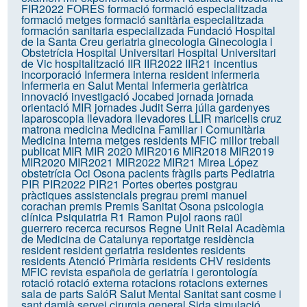
FIR2022
FORES
formació
formació especialitzada
formació metges
formació sanitària especialitzada
formación sanitaria especializada
Fundació Hospital
de la Santa Creu
geriatria
ginecologia
Ginecologia i
Obstetrícia
Hospital Universitari
Hospital Universitari
de Vic
hospitalització
IIR
IIR2022
IIR21
incentius
incorporació
Infermera interna resident
infermeria
Infermeria en Salut Mental
Infermeria geriàtrica
innovació
investigació
Jocabed
jornada
jornada
orientació MIR
jornades
Judit Serra
júlia gardenyes
laparoscopia
llevadora
llevadores
LLIR
maricelis cruz
matrona
medicina
Medicina Familiar i Comunitària
Medicina Interna
metges residents
MFiC
millor treball
publicat
MIR
MIR 2020
MIR2016
MIR2018
MIR2019
MIR2020
MIR2021
MIR2022
MIR21
Mirea López
obstetrícia
Oci
Osona
pacients fràgils
parts
Pediatria
PIR
PIR2022
PIR21
Portes obertes
postgrau
pràctiques assistencials
pregrau
premi manuel
corachan
premis
Premis Sanitat Osona
psicologia
clínica
Psiquiatria
R1
Ramon Pujol
raons
raül
guerrero
recerca
recursos
Regne Unit
Reial Acadèmia
de Medicina de Catalunya
reportatge
residència
resident
resident geriatria
residentes
residents
residents Atenció Primària
residents CHV
residents
MFIC
revista española de geriatría i gerontología
rotació
rotació externa
rotacions
rotacions externes
sala de parts
SalóR
Salut Mental
Sanitat
sant cosme i
sant damià
servei cirurgia general
Sida
simulació