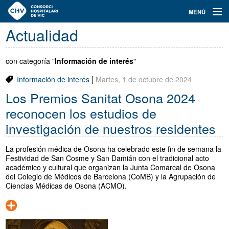
Navegación
MENÚ
principal
Actualidad
Actualidad
Conoce el Consorci
con categoría "
Información de interés
"
|
Información de interés
Martes, 1 de octubre de 2024
Especialidades
Los Premios Sanitat Osona 2024
Oferta de plazas
reconocen los estudios de
investigación de nuestros residentes
Ser residente
La profesión médica de Osona ha celebrado este fin de semana la
Contacto
Festividad de San Cosme y San Damián con el tradicional acto
académico y cultural que organizan la Junta Comarcal de Osona
Buscador
del Colegio de Médicos de Barcelona (CoMB) y la Agrupación de
Ciencias Médicas de Osona (ACMO).
Català
Castellano