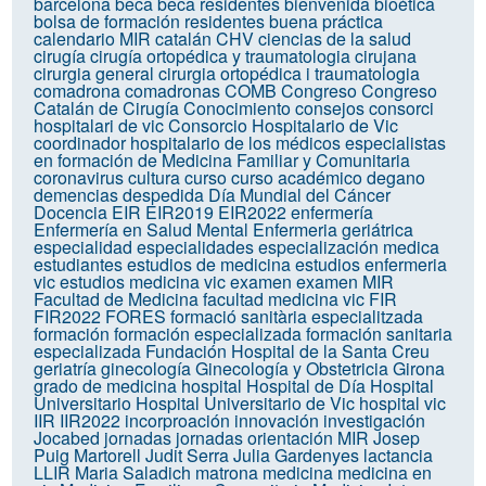
barcelona
beca
beca residentes
bienvenida
bioética
bolsa de formación residentes
buena práctica
calendario MIR
catalán
CHV
ciencias de la salud
cirugía
cirugía ortopédica y traumatologia
cirujana
cirurgia general
cirurgia ortopédica i traumatologia
comadrona
comadronas
COMB
Congreso
Congreso
Catalán de Cirugía
Conocimiento
consejos
consorci
hospitalari de vic
Consorcio Hospitalario de Vic
coordinador hospitalario de los médicos especialistas
en formación de Medicina Familiar y Comunitaria
coronavirus
cultura
curso
curso académico
degano
demencias
despedida
Día Mundial del Cáncer
Docencia
EIR
EIR2019
EIR2022
enfermería
Enfermería en Salud Mental
Enfermeria geriátrica
especialidad
especialidades
especialización medica
estudiantes
estudios de medicina
estudios enfermeria
vic
estudios medicina vic
examen
examen MIR
Facultad de Medicina
facultad medicina vic
FIR
FIR2022
FORES
formació sanitària especialitzada
formación
formación especializada
formación sanitaria
especializada
Fundación Hospital de la Santa Creu
geriatría
ginecología
Ginecología y Obstetricia
Girona
grado de medicina
hospital
Hospital de Día
Hospital
Universitario
Hospital Universitario de Vic
hospital vic
IIR
IIR2022
incorproación
innovación
investigación
Jocabed
jornadas
jornadas orientación MIR
Josep
Puig Martorell
Judit Serra
Julia Gardenyes
lactancia
LLIR
Maria Saladich
matrona
medicina
medicina en