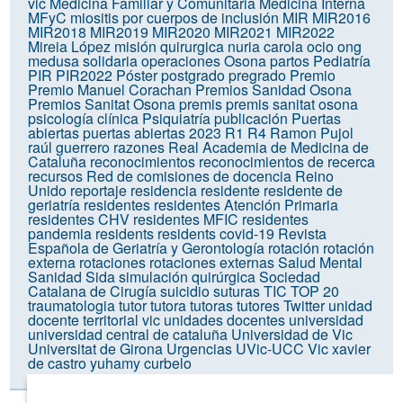
vic
Medicina Familiar y Comunitaria
Medicina Interna
MFyC
miositis por cuerpos de inclusión
MIR
MIR2016
MIR2018
MIR2019
MIR2020
MIR2021
MIR2022
Mireia López
misión quirurgica
nuria carola
ocio
ong
medusa solidaria
operaciones
Osona
partos
Pediatría
PIR
PIR2022
Póster
postgrado
pregrado
Premio
Premio Manuel Corachan
Premios Sanidad Osona
Premios Sanitat Osona
premis
premis sanitat osona
psicología clínica
Psiquiatría
publicación
Puertas
abiertas
puertas abiertas 2023
R1
R4
Ramon Pujol
raúl guerrero
razones
Real Academia de Medicina de
Cataluña
reconocimientos
reconocimientos de recerca
recursos
Red de comisiones de docencia
Reino
Unido
reportaje
residencia
residente
residente de
geriatría
residentes
residentes Atención Primaria
residentes CHV
residentes MFIC
residentes
pandemia
residents
residents covid-19
Revista
Española de Geriatría y Gerontología
rotación
rotación
externa
rotaciones
rotaciones externas
Salud Mental
Sanidad
Sida
simulación quirúrgica
Sociedad
Catalana de Cirugía
suicidio
suturas
TIC
TOP 20
traumatologia
tutor
tutora
tutoras
tutores
Twitter
unidad
docente territorial vic
unidades docentes
universidad
universidad central de cataluña
Universidad de Vic
Universitat de Girona
Urgencias
UVic-UCC
Vic
xavier
de castro
yuhamy curbelo