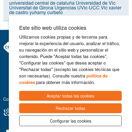
universidad central de cataluña
Universidad de Vic
Universitat de Girona
Urgencias
UVic-UCC
Vic
xavier
de castro
yuhamy curbelo
Este sitio web utiliza cookies
Utilizamos cookies propias y de terceros para
mejorar la experiencia del usuario, analizar el tráfico,
Consorci Hospitalari de Vic
su navegación en el sitio web y personalizar el
Carrer Francesc Pla 'El Vigatà', 1
contenido. Puede "Aceptar todas las cookies",
08500 Vic
"Configurar las cookies" que desea aceptar o
Telefono 93 702 77 16
"Rechazar todas" (excepto las cookies técnicas que
Contacto
son necesarias). Consulte nuestra
política de
Aviso legal
cookies
para obtener más información.
Política de cookies
Aceptar todas las cookies
Colaboradores
Rechazar todas
Configurar las cookies