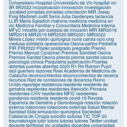
Universitario
Hospital Universitario de Vic
hospital vic
IIR
IIR2022
incorproación
innovación
investigación
Jocabed
jornadas
jornadas orientación MIR
Josep
Puig Martorell
Judit Serra
Julia Gardenyes
lactancia
LLIR
Maria Saladich
matrona
medicina
medicina en
vic
Medicina Familiar y Comunitaria
Medicina Interna
MFyC
miositis por cuerpos de inclusión
MIR
MIR2016
MIR2018
MIR2019
MIR2020
MIR2021
MIR2022
Mireia López
misión quirurgica
nuria carola
ocio
ong
medusa solidaria
operaciones
Osona
partos
Pediatría
PIR
PIR2022
Póster
postgrado
pregrado
Premio
Premio Manuel Corachan
Premios Sanidad Osona
Premios Sanitat Osona
premis
premis sanitat osona
psicología clínica
Psiquiatría
publicación
Puertas
abiertas
puertas abiertas 2023
R1
R4
Ramon Pujol
raúl guerrero
razones
Real Academia de Medicina de
Cataluña
reconocimientos
reconocimientos de recerca
recursos
Red de comisiones de docencia
Reino
Unido
reportaje
residencia
residente
residente de
geriatría
residentes
residentes Atención Primaria
residentes CHV
residentes MFIC
residentes
pandemia
residents
residents covid-19
Revista
Española de Geriatría y Gerontología
rotación
rotación
externa
rotaciones
rotaciones externas
Salud Mental
Sanidad
Sida
simulación quirúrgica
Sociedad
Catalana de Cirugía
suicidio
suturas
TIC
TOP 20
traumatologia
tutor
tutora
tutoras
tutores
Twitter
unidad
docente territorial vic
unidades docentes
universidad