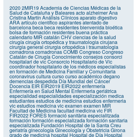
2020
2MIR19
Academia de Ciencias Médicas de la
Salud de Cataluña y Baleares
acto
alzheimer
Ana
Cristina Martín
Análisis Clínicos
aparato digestivo
ARA
artículo científico
aspirantes
atentado de
barcelona
beca
beca residentes
bienvenida
bioética
bolsa de formación residentes
buena práctica
calendario MIR
catalán
CHV
ciencias de la salud
cirugía
cirugía ortopédica y traumatologia
cirujana
cirurgia general
cirurgia ortopédica i traumatologia
comadrona
comadronas
COMB
Congreso
Congreso
Catalán de Cirugía
Conocimiento
consejos
consorci
hospitalari de vic
Consorcio Hospitalario de Vic
coordinador hospitalario de los médicos especialistas
en formación de Medicina Familiar y Comunitaria
coronavirus
cultura
curso
curso académico
degano
demencias
despedida
Día Mundial del Cáncer
Docencia
EIR
EIR2019
EIR2022
enfermería
Enfermería en Salud Mental
Enfermeria geriátrica
especialidad
especialidades
especialización medica
estudiantes
estudios de medicina
estudios enfermeria
vic
estudios medicina vic
examen
examen MIR
Facultad de Medicina
facultad medicina vic
FIR
FIR2022
FORES
formació sanitària especialitzada
formación
formación especializada
formación sanitaria
especializada
Fundación Hospital de la Santa Creu
geriatría
ginecología
Ginecología y Obstetricia
Girona
grado de medicina
hospital
Hospital de Día
Hospital