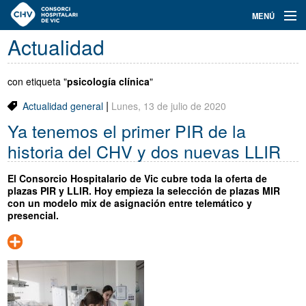
Navegación
MENÚ
principal
Actualidad
Actualidad
Conoce el Consorci
con etiqueta "
psicología clínica
"
|
Actualidad general
Lunes, 13 de julio de 2020
Especialidades
Ya tenemos el primer PIR de la
Oferta de plazas
historia del CHV y dos nuevas LLIR
Ser residente
El Consorcio Hospitalario de Vic cubre toda la oferta de
plazas PIR y LLIR. Hoy empieza la selección de plazas MIR
Contacto
con un modelo mix de asignación entre telemático y
presencial.
Buscador
Català
Castellano