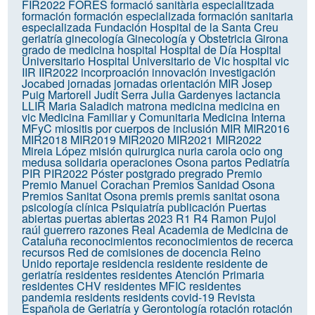
FIR2022
FORES
formació sanitària especialitzada
formación
formación especializada
formación sanitaria
especializada
Fundación Hospital de la Santa Creu
geriatría
ginecología
Ginecología y Obstetricia
Girona
grado de medicina
hospital
Hospital de Día
Hospital
Universitario
Hospital Universitario de Vic
hospital vic
IIR
IIR2022
incorproación
innovación
investigación
Jocabed
jornadas
jornadas orientación MIR
Josep
Puig Martorell
Judit Serra
Julia Gardenyes
lactancia
LLIR
Maria Saladich
matrona
medicina
medicina en
vic
Medicina Familiar y Comunitaria
Medicina Interna
MFyC
miositis por cuerpos de inclusión
MIR
MIR2016
MIR2018
MIR2019
MIR2020
MIR2021
MIR2022
Mireia López
misión quirurgica
nuria carola
ocio
ong
medusa solidaria
operaciones
Osona
partos
Pediatría
PIR
PIR2022
Póster
postgrado
pregrado
Premio
Premio Manuel Corachan
Premios Sanidad Osona
Premios Sanitat Osona
premis
premis sanitat osona
psicología clínica
Psiquiatría
publicación
Puertas
abiertas
puertas abiertas 2023
R1
R4
Ramon Pujol
raúl guerrero
razones
Real Academia de Medicina de
Cataluña
reconocimientos
reconocimientos de recerca
recursos
Red de comisiones de docencia
Reino
Unido
reportaje
residencia
residente
residente de
geriatría
residentes
residentes Atención Primaria
residentes CHV
residentes MFIC
residentes
pandemia
residents
residents covid-19
Revista
Española de Geriatría y Gerontología
rotación
rotación