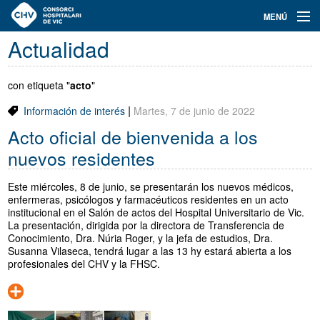
Navegación
MENÚ
principal
Actualidad
Actualidad
Conoce el Consorci
con etiqueta "
acto
"
|
Información de interés
Martes, 7 de junio de 2022
Especialidades
Acto oficial de bienvenida a los
Oferta de plazas
nuevos residentes
Ser residente
Este miércoles, 8 de junio, se presentarán los nuevos médicos,
enfermeras, psicólogos y farmacéuticos residentes en un acto
Contacto
institucional en el Salón de actos del Hospital Universitario de Vic.
La presentación, dirigida por la directora de Transferencia de
Conocimiento, Dra. Núria Roger, y la jefa de estudios, Dra.
Buscador
Susanna Vilaseca, tendrá lugar a las 13 hy estará abierta a los
profesionales del CHV y la FHSC.
Català
Castellano