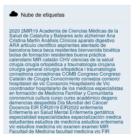
Nube de etiquetas
2020
2MIR19
Academia de Ciencias Médicas de la
Salud de Cataluña y Baleares
acto
alzheimer
Ana
Cristina Martín
Análisis Clínicos
aparato digestivo
ARA
artículo científico
aspirantes
atentado de
barcelona
beca
beca residentes
bienvenida
bioética
bolsa de formación residentes
buena práctica
calendario MIR
catalán
CHV
ciencias de la salud
cirugía
cirugía ortopédica y traumatologia
cirujana
cirurgia general
cirurgia ortopédica i traumatologia
comadrona
comadronas
COMB
Congreso
Congreso
Catalán de Cirugía
Conocimiento
consejos
consorci
hospitalari de vic
Consorcio Hospitalario de Vic
coordinador hospitalario de los médicos especialistas
en formación de Medicina Familiar y Comunitaria
coronavirus
cultura
curso
curso académico
degano
demencias
despedida
Día Mundial del Cáncer
Docencia
EIR
EIR2019
EIR2022
enfermería
Enfermería en Salud Mental
Enfermeria geriátrica
especialidad
especialidades
especialización medica
estudiantes
estudios de medicina
estudios enfermeria
vic
estudios medicina vic
examen
examen MIR
Facultad de Medicina
facultad medicina vic
FIR