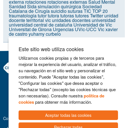
externa
rotaciones
rotaciones externas
Salud Mental
Sanidad
Sida
simulación quirúrgica
Sociedad
Catalana de Cirugía
suicidio
suturas
TIC
TOP 20
traumatologia
tutor
tutora
tutoras
tutores
Twitter
unidad
docente territorial vic
unidades docentes
universidad
universidad central de cataluña
Universidad de Vic
Universitat de Girona
Urgencias
UVic-UCC
Vic
xavier
de castro
yuhamy curbelo
Este sitio web utiliza cookies
Utilizamos cookies propias y de terceros para
mejorar la experiencia del usuario, analizar el tráfico,
Consorci Hospitalari de Vic
su navegación en el sitio web y personalizar el
Carrer Francesc Pla 'El Vigatà', 1
contenido. Puede "Aceptar todas las cookies",
08500 Vic
"Configurar las cookies" que desea aceptar o
Telefono 93 702 77 16
"Rechazar todas" (excepto las cookies técnicas que
Contacto
son necesarias). Consulte nuestra
política de
Aviso legal
cookies
para obtener más información.
Política de cookies
Aceptar todas las cookies
Colaboradores
Rechazar todas