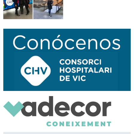
Traductor
Segueix-nos:
Navegación
secundaria