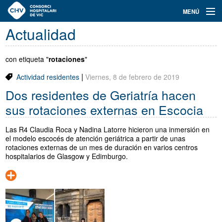
Navegación
MENÚ
principal
Actualidad
Actualidad
Conoce el Consorci
con etiqueta "
rotaciones
"
|
Actividad residentes
Viernes, 8 de febrero de 2019
Especialidades
Dos residentes de Geriatría hacen
Oferta de plazas
sus rotaciones externas en Escocia
Ser residente
Las R4 Claudia Roca y Nadina Latorre hicieron una inmersión en
el modelo escocés de atención geriátrica a partir de unas
Contacto
rotaciones externas de un mes de duración en varios centros
hospitalarios de Glasgow y Edimburgo.
Buscador
Català
Castellano