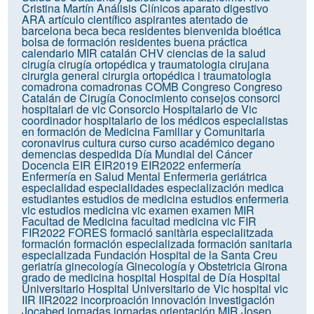
Cristina Martín
Análisis Clínicos
aparato digestivo
ARA
artículo científico
aspirantes
atentado de
barcelona
beca
beca residentes
bienvenida
bioética
bolsa de formación residentes
buena práctica
calendario MIR
catalán
CHV
ciencias de la salud
cirugía
cirugía ortopédica y traumatologia
cirujana
cirurgia general
cirurgia ortopédica i traumatologia
comadrona
comadronas
COMB
Congreso
Congreso
Catalán de Cirugía
Conocimiento
consejos
consorci
hospitalari de vic
Consorcio Hospitalario de Vic
coordinador hospitalario de los médicos especialistas
en formación de Medicina Familiar y Comunitaria
coronavirus
cultura
curso
curso académico
degano
demencias
despedida
Día Mundial del Cáncer
Docencia
EIR
EIR2019
EIR2022
enfermería
Enfermería en Salud Mental
Enfermeria geriátrica
especialidad
especialidades
especialización medica
estudiantes
estudios de medicina
estudios enfermeria
vic
estudios medicina vic
examen
examen MIR
Facultad de Medicina
facultad medicina vic
FIR
FIR2022
FORES
formació sanitària especialitzada
formación
formación especializada
formación sanitaria
especializada
Fundación Hospital de la Santa Creu
geriatría
ginecología
Ginecología y Obstetricia
Girona
grado de medicina
hospital
Hospital de Día
Hospital
Universitario
Hospital Universitario de Vic
hospital vic
IIR
IIR2022
incorproación
innovación
investigación
Jocabed
jornadas
jornadas orientación MIR
Josep