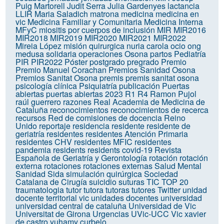
Puig Martorell
Judit Serra
Julia Gardenyes
lactancia
LLIR
Maria Saladich
matrona
medicina
medicina en
vic
Medicina Familiar y Comunitaria
Medicina Interna
MFyC
miositis por cuerpos de inclusión
MIR
MIR2016
MIR2018
MIR2019
MIR2020
MIR2021
MIR2022
Mireia López
misión quirurgica
nuria carola
ocio
ong
medusa solidaria
operaciones
Osona
partos
Pediatría
PIR
PIR2022
Póster
postgrado
pregrado
Premio
Premio Manuel Corachan
Premios Sanidad Osona
Premios Sanitat Osona
premis
premis sanitat osona
psicología clínica
Psiquiatría
publicación
Puertas
abiertas
puertas abiertas 2023
R1
R4
Ramon Pujol
raúl guerrero
razones
Real Academia de Medicina de
Cataluña
reconocimientos
reconocimientos de recerca
recursos
Red de comisiones de docencia
Reino
Unido
reportaje
residencia
residente
residente de
geriatría
residentes
residentes Atención Primaria
residentes CHV
residentes MFIC
residentes
pandemia
residents
residents covid-19
Revista
Española de Geriatría y Gerontología
rotación
rotación
externa
rotaciones
rotaciones externas
Salud Mental
Sanidad
Sida
simulación quirúrgica
Sociedad
Catalana de Cirugía
suicidio
suturas
TIC
TOP 20
traumatologia
tutor
tutora
tutoras
tutores
Twitter
unidad
docente territorial vic
unidades docentes
universidad
universidad central de cataluña
Universidad de Vic
Universitat de Girona
Urgencias
UVic-UCC
Vic
xavier
de castro
yuhamy curbelo