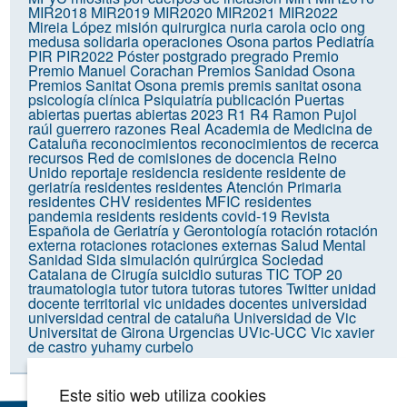
MIR2018
MIR2019
MIR2020
MIR2021
MIR2022
Mireia López
misión quirurgica
nuria carola
ocio
ong
medusa solidaria
operaciones
Osona
partos
Pediatría
PIR
PIR2022
Póster
postgrado
pregrado
Premio
Premio Manuel Corachan
Premios Sanidad Osona
Premios Sanitat Osona
premis
premis sanitat osona
psicología clínica
Psiquiatría
publicación
Puertas
abiertas
puertas abiertas 2023
R1
R4
Ramon Pujol
raúl guerrero
razones
Real Academia de Medicina de
Cataluña
reconocimientos
reconocimientos de recerca
recursos
Red de comisiones de docencia
Reino
Unido
reportaje
residencia
residente
residente de
geriatría
residentes
residentes Atención Primaria
residentes CHV
residentes MFIC
residentes
pandemia
residents
residents covid-19
Revista
Española de Geriatría y Gerontología
rotación
rotación
externa
rotaciones
rotaciones externas
Salud Mental
Sanidad
Sida
simulación quirúrgica
Sociedad
Catalana de Cirugía
suicidio
suturas
TIC
TOP 20
traumatologia
tutor
tutora
tutoras
tutores
Twitter
unidad
docente territorial vic
unidades docentes
universidad
universidad central de cataluña
Universidad de Vic
Universitat de Girona
Urgencias
UVic-UCC
Vic
xavier
de castro
yuhamy curbelo
Este sitio web utiliza cookies