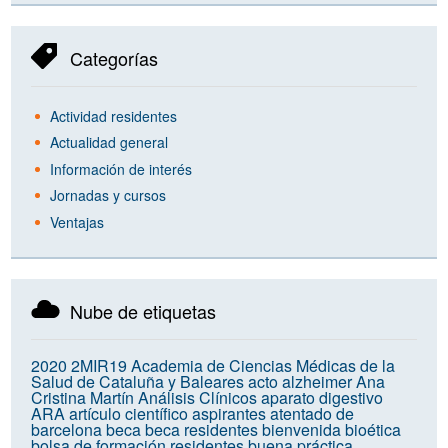
Categorías
Actividad residentes
Actualidad general
Información de interés
Jornadas y cursos
Ventajas
Nube de etiquetas
2020
2MIR19
Academia de Ciencias Médicas de la
Salud de Cataluña y Baleares
acto
alzheimer
Ana
Cristina Martín
Análisis Clínicos
aparato digestivo
ARA
artículo científico
aspirantes
atentado de
barcelona
beca
beca residentes
bienvenida
bioética
bolsa de formación residentes
buena práctica