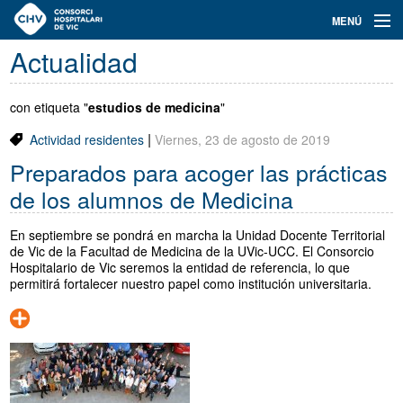
Navegación
MENÚ
principal
Actualidad
Actualidad
Conoce el Consorci
con etiqueta "
estudios de medicina
"
|
Actividad residentes
Viernes, 23 de agosto de 2019
Especialidades
Preparados para acoger las prácticas
Oferta de plazas
de los alumnos de Medicina
Ser residente
En septiembre se pondrá en marcha la Unidad Docente Territorial
de Vic de la Facultad de Medicina de la UVic-UCC. El Consorcio
Contacto
Hospitalario de Vic seremos la entidad de referencia, lo que
permitirá fortalecer nuestro papel como institución universitaria.
Buscador
Català
Castellano