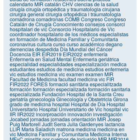
calendario MIR
catalán
CHV
ciencias de la salud
cirugía
cirugía ortopédica y traumatologia
cirujana
cirurgia general
cirurgia ortopédica i traumatologia
comadrona
comadronas
COMB
Congreso
Congreso
Catalán de Cirugía
Conocimiento
consejos
consorci
hospitalari de vic
Consorcio Hospitalario de Vic
coordinador hospitalario de los médicos especialistas
en formación de Medicina Familiar y Comunitaria
coronavirus
cultura
curso
curso académico
degano
demencias
despedida
Día Mundial del Cáncer
Docencia
EIR
EIR2019
EIR2022
enfermería
Enfermería en Salud Mental
Enfermeria geriátrica
especialidad
especialidades
especialización medica
estudiantes
estudios de medicina
estudios enfermeria
vic
estudios medicina vic
examen
examen MIR
Facultad de Medicina
facultad medicina vic
FIR
FIR2022
FORES
formació sanitària especialitzada
formación
formación especializada
formación sanitaria
especializada
Fundación Hospital de la Santa Creu
geriatría
ginecología
Ginecología y Obstetricia
Girona
grado de medicina
hospital
Hospital de Día
Hospital
Universitario
Hospital Universitario de Vic
hospital vic
IIR
IIR2022
incorproación
innovación
investigación
Jocabed
jornadas
jornadas orientación MIR
Josep
Puig Martorell
Judit Serra
Julia Gardenyes
lactancia
LLIR
Maria Saladich
matrona
medicina
medicina en
vic
Medicina Familiar y Comunitaria
Medicina Interna
MFyC
miositis por cuerpos de inclusión
MIR
MIR2016