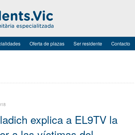
ialidades
Oferta de plazas
Ser residente
Contacto
018
ladich explica a EL9TV la
er a las víctimas del