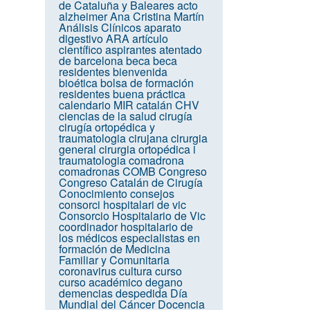
de Cataluña y Baleares
acto
alzheimer
Ana Cristina Martín
Análisis Clínicos
aparato
digestivo
ARA
artículo
científico
aspirantes
atentado
de barcelona
beca
beca
residentes
bienvenida
bioética
bolsa de formación
residentes
buena práctica
calendario MIR
catalán
CHV
ciencias de la salud
cirugía
cirugía ortopédica y
traumatologia
cirujana
cirurgia
general
cirurgia ortopédica i
traumatologia
comadrona
comadronas
COMB
Congreso
Congreso Catalán de Cirugía
Conocimiento
consejos
consorci hospitalari de vic
Consorcio Hospitalario de Vic
coordinador hospitalario de
los médicos especialistas en
formación de Medicina
Familiar y Comunitaria
coronavirus
cultura
curso
curso académico
degano
demencias
despedida
Día
Mundial del Cáncer
Docencia