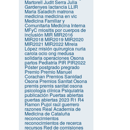
Martorell
Judit Serra
Julia
Gardenyes
lactancia
LLIR
Maria Saladich
matrona
medicina
medicina en vic
Medicina Familiar y
Comunitaria
Medicina Interna
MFyC
miositis por cuerpos de
inclusión
MIR
MIR2016
MIR2018
MIR2019
MIR2020
MIR2021
MIR2022
Mireia
López
misión quirurgica
nuria
carola
ocio
ong medusa
solidaria
operaciones
Osona
partos
Pediatría
PIR
PIR2022
Póster
postgrado
pregrado
Premio
Premio Manuel
Corachan
Premios Sanidad
Osona
Premios Sanitat Osona
premis
premis sanitat osona
psicología clínica
Psiquiatría
publicación
Puertas abiertas
puertas abiertas 2023
R1
R4
Ramon Pujol
raúl guerrero
razones
Real Academia de
Medicina de Cataluña
reconocimientos
reconocimientos de recerca
recursos
Red de comisiones