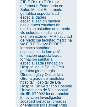
EIR
EIR2019
EIR2022
enfermería
Enfermería en
Salud Mental
Enfermeria
geriátrica
especialidad
especialidades
especialización medica
estudiantes
estudios de
medicina
estudios enfermeria
vic
estudios medicina vic
examen
examen MIR
Facultad
de Medicina
facultad medicina
vic
FIR
FIR2022
FORES
formació sanitària
especialitzada
formación
formación especializada
formación sanitaria
especializada
Fundación
Hospital de la Santa Creu
geriatría
ginecología
Ginecología y Obstetricia
Girona
grado de medicina
hospital
Hospital de Día
Hospital Universitario
Hospital
Universitario de Vic
hospital
vic
IIR
IIR2022
incorproación
innovación
investigación
Jocabed
jornadas
jornadas
orientación MIR
Josep Puig