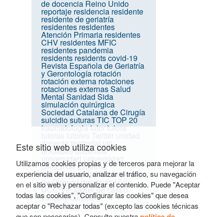
de docencia
Reino Unido
reportaje
residencia
residente
residente de geriatría
residentes
residentes
Atención Primaria
residentes
CHV
residentes MFIC
residentes pandemia
residents
residents covid-19
Revista Española de Geriatría
y Gerontología
rotación
rotación externa
rotaciones
rotaciones externas
Salud
Mental
Sanidad
Sida
simulación quirúrgica
Sociedad Catalana de Cirugía
suicidio
suturas
TIC
TOP 20
traumatologia
tutor
tutora
tutoras
tutores
Twitter
unidad
docente territorial vic
Este sitio web utiliza cookies
unidades docentes
universidad
universidad
Utilizamos cookies propias y de terceros para mejorar la
central de cataluña
experiencia del usuario, analizar el tráfico, su navegación
Universidad de Vic
Universitat
de Girona
Urgencias
UVic-
en el sitio web y personalizar el contenido. Puede "Aceptar
UCC
Vic
xavier de castro
todas las cookies", "Configurar las cookies" que desea
yuhamy curbelo
aceptar o "Rechazar todas" (excepto las cookies técnicas
que son necesarias). Consulte nuestra
política de