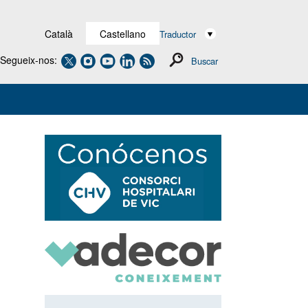
Català
Castellano
Traductor
Segueix-nos:
Buscar
Navegación
secundaria