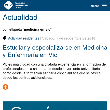
Navegación
MENÚ
principal
Actualidad
Actualidad
Conoce el Consorci
con etiqueta "
medicina en vic
"
|
Actividad residentes
Sábado, 1 de septiembre de 2018
Especialidades
Estudiar y especializarse en Medicina
Oferta de plazas
y Enfermería en Vic
Ser residente
Vic es una ciudad con una dilatada experiencia en la formación de
profesionales de la salud, tanto desde la vertiente universitaria
Contacto
como desde la formación sanitaria especializada que se ofrece
desde los centros asistenciales.
Buscador
Català
Castellano
Navegación