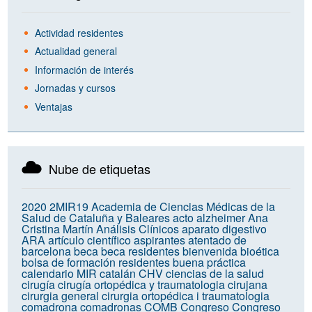
Actividad residentes
Actualidad general
Información de interés
Jornadas y cursos
Ventajas
Nube de etiquetas
2020
2MIR19
Academia de Ciencias Médicas de la
Salud de Cataluña y Baleares
acto
alzheimer
Ana
Cristina Martín
Análisis Clínicos
aparato digestivo
ARA
artículo científico
aspirantes
atentado de
barcelona
beca
beca residentes
bienvenida
bioética
bolsa de formación residentes
buena práctica
calendario MIR
catalán
CHV
ciencias de la salud
cirugía
cirugía ortopédica y traumatologia
cirujana
cirurgia general
cirurgia ortopédica i traumatologia
comadrona
comadronas
COMB
Congreso
Congreso