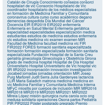
Catalán de Cirugía
Conocimiento
consejos
consorci
hospitalari de vic
Consorcio Hospitalario de Vic
coordinador hospitalario de los médicos especialistas
en formación de Medicina Familiar y Comunitaria
coronavirus
cultura
curso
curso académico
degano
demencias
despedida
Día Mundial del Cáncer
Docencia
EIR
EIR2019
EIR2022
enfermería
Enfermería en Salud Mental
Enfermeria geriátrica
especialidad
especialidades
especialización medica
estudiantes
estudios de medicina
estudios enfermeria
vic
estudios medicina vic
examen
examen MIR
Facultad de Medicina
facultad medicina vic
FIR
FIR2022
FORES
formació sanitària especialitzada
formación
formación especializada
formación sanitaria
especializada
Fundación Hospital de la Santa Creu
geriatría
ginecología
Ginecología y Obstetricia
Girona
grado de medicina
hospital
Hospital de Día
Hospital
Universitario
Hospital Universitario de Vic
hospital vic
IIR
IIR2022
incorproación
innovación
investigación
Jocabed
jornadas
jornadas orientación MIR
Josep
Puig Martorell
Judit Serra
Julia Gardenyes
lactancia
LLIR
Maria Saladich
matrona
medicina
medicina en
vic
Medicina Familiar y Comunitaria
Medicina Interna
MFyC
miositis por cuerpos de inclusión
MIR
MIR2016
MIR2018
MIR2019
MIR2020
MIR2021
MIR2022
Mireia López
misión quirurgica
nuria carola
ocio
ong
medusa solidaria
operaciones
Osona
partos
Pediatría
PIR
PIR2022
Póster
postgrado
pregrado
Premio