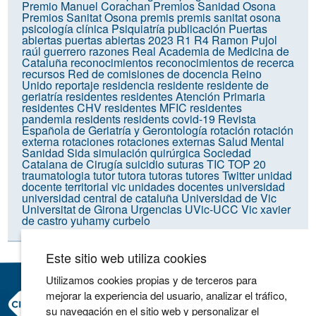
Premio Manuel Corachan
Premios Sanidad Osona
Premios Sanitat Osona
premis
premis sanitat osona
psicología clínica
Psiquiatría
publicación
Puertas
abiertas
puertas abiertas 2023
R1
R4
Ramon Pujol
raúl guerrero
razones
Real Academia de Medicina de
Cataluña
reconocimientos
reconocimientos de recerca
recursos
Red de comisiones de docencia
Reino
Unido
reportaje
residencia
residente
residente de
geriatría
residentes
residentes Atención Primaria
residentes CHV
residentes MFIC
residentes
pandemia
residents
residents covid-19
Revista
Española de Geriatría y Gerontología
rotación
rotación
externa
rotaciones
rotaciones externas
Salud Mental
Sanidad
Sida
simulación quirúrgica
Sociedad
Catalana de Cirugía
suicidio
suturas
TIC
TOP 20
traumatologia
tutor
tutora
tutoras
tutores
Twitter
unidad
docente territorial vic
unidades docentes
universidad
universidad central de cataluña
Universidad de Vic
Universitat de Girona
Urgencias
UVic-UCC
Vic
xavier
de castro
yuhamy curbelo
Este sitio web utiliza cookies
Utilizamos cookies propias y de terceros para
mejorar la experiencia del usuario, analizar el tráfico,
Consorci Hospitalari de Vic
su navegación en el sitio web y personalizar el
Carrer Francesc Pla 'El Vigatà', 1