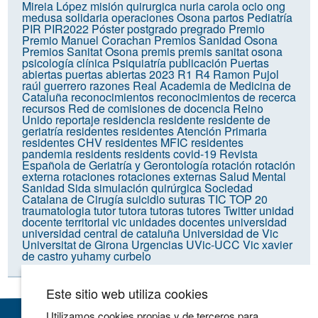
Mireia López
misión quirurgica
nuria carola
ocio
ong
medusa solidaria
operaciones
Osona
partos
Pediatría
PIR
PIR2022
Póster
postgrado
pregrado
Premio
Premio Manuel Corachan
Premios Sanidad Osona
Premios Sanitat Osona
premis
premis sanitat osona
psicología clínica
Psiquiatría
publicación
Puertas
abiertas
puertas abiertas 2023
R1
R4
Ramon Pujol
raúl guerrero
razones
Real Academia de Medicina de
Cataluña
reconocimientos
reconocimientos de recerca
recursos
Red de comisiones de docencia
Reino
Unido
reportaje
residencia
residente
residente de
geriatría
residentes
residentes Atención Primaria
residentes CHV
residentes MFIC
residentes
pandemia
residents
residents covid-19
Revista
Española de Geriatría y Gerontología
rotación
rotación
externa
rotaciones
rotaciones externas
Salud Mental
Sanidad
Sida
simulación quirúrgica
Sociedad
Catalana de Cirugía
suicidio
suturas
TIC
TOP 20
traumatologia
tutor
tutora
tutoras
tutores
Twitter
unidad
docente territorial vic
unidades docentes
universidad
universidad central de cataluña
Universidad de Vic
Universitat de Girona
Urgencias
UVic-UCC
Vic
xavier
de castro
yuhamy curbelo
Este sitio web utiliza cookies
Utilizamos cookies propias y de terceros para