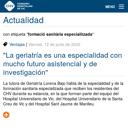
Navegación
MENÚ
principal
Actualidad
Actualidad
Conoce el Consorci
con etiqueta "
formació sanitària especialitzada
"
|
Ventajas
Viernes, 12 de junio de 2020
Especialidades
"La geriatría es una especialidad con
Oferta de plazas
mucho futuro asistencial y de
investigación"
Ser residente
La tutora de Geriatría Lorena Bajo habla de la especialidad y de la
Contacto
formación sanitaria especializada que reciben los residentes del
CHV durante su estancia, en la que forman parte del equipo del
Buscador
Hospital Universitario de Vic, del Hospital Universitario de la Santa
Creu de Vic y del Hospital Sant Jaume de Manlleu.
Català
Castellano