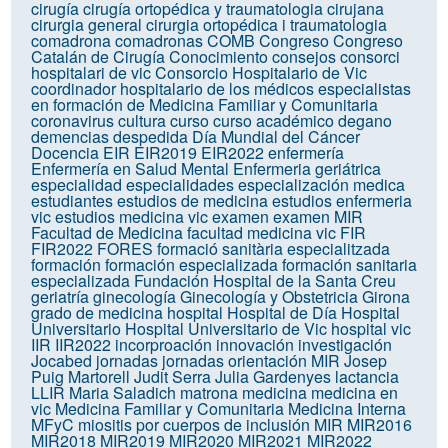
cirugía
cirugía ortopédica y traumatologia
cirujana
cirurgia general
cirurgia ortopédica i traumatologia
comadrona
comadronas
COMB
Congreso
Congreso
Catalán de Cirugía
Conocimiento
consejos
consorci
hospitalari de vic
Consorcio Hospitalario de Vic
coordinador hospitalario de los médicos especialistas
en formación de Medicina Familiar y Comunitaria
coronavirus
cultura
curso
curso académico
degano
demencias
despedida
Día Mundial del Cáncer
Docencia
EIR
EIR2019
EIR2022
enfermería
Enfermería en Salud Mental
Enfermeria geriátrica
especialidad
especialidades
especialización medica
estudiantes
estudios de medicina
estudios enfermeria
vic
estudios medicina vic
examen
examen MIR
Facultad de Medicina
facultad medicina vic
FIR
FIR2022
FORES
formació sanitària especialitzada
formación
formación especializada
formación sanitaria
especializada
Fundación Hospital de la Santa Creu
geriatría
ginecología
Ginecología y Obstetricia
Girona
grado de medicina
hospital
Hospital de Día
Hospital
Universitario
Hospital Universitario de Vic
hospital vic
IIR
IIR2022
incorproación
innovación
investigación
Jocabed
jornadas
jornadas orientación MIR
Josep
Puig Martorell
Judit Serra
Julia Gardenyes
lactancia
LLIR
Maria Saladich
matrona
medicina
medicina en
vic
Medicina Familiar y Comunitaria
Medicina Interna
MFyC
miositis por cuerpos de inclusión
MIR
MIR2016
MIR2018
MIR2019
MIR2020
MIR2021
MIR2022