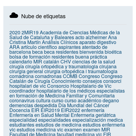
Nube de etiquetas
2020
2MIR19
Academia de Ciencias Médicas de la
Salud de Cataluña y Baleares
acto
alzheimer
Ana
Cristina Martín
Análisis Clínicos
aparato digestivo
ARA
artículo científico
aspirantes
atentado de
barcelona
beca
beca residentes
bienvenida
bioética
bolsa de formación residentes
buena práctica
calendario MIR
catalán
CHV
ciencias de la salud
cirugía
cirugía ortopédica y traumatologia
cirujana
cirurgia general
cirurgia ortopédica i traumatologia
comadrona
comadronas
COMB
Congreso
Congreso
Catalán de Cirugía
Conocimiento
consejos
consorci
hospitalari de vic
Consorcio Hospitalario de Vic
coordinador hospitalario de los médicos especialistas
en formación de Medicina Familiar y Comunitaria
coronavirus
cultura
curso
curso académico
degano
demencias
despedida
Día Mundial del Cáncer
Docencia
EIR
EIR2019
EIR2022
enfermería
Enfermería en Salud Mental
Enfermeria geriátrica
especialidad
especialidades
especialización medica
estudiantes
estudios de medicina
estudios enfermeria
vic
estudios medicina vic
examen
examen MIR
Facultad de Medicina
facultad medicina vic
FIR