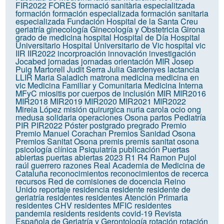
FIR2022
FORES
formació sanitària especialitzada
formación
formación especializada
formación sanitaria
especializada
Fundación Hospital de la Santa Creu
geriatría
ginecología
Ginecología y Obstetricia
Girona
grado de medicina
hospital
Hospital de Día
Hospital
Universitario
Hospital Universitario de Vic
hospital vic
IIR
IIR2022
incorproación
innovación
investigación
Jocabed
jornadas
jornadas orientación MIR
Josep
Puig Martorell
Judit Serra
Julia Gardenyes
lactancia
LLIR
Maria Saladich
matrona
medicina
medicina en
vic
Medicina Familiar y Comunitaria
Medicina Interna
MFyC
miositis por cuerpos de inclusión
MIR
MIR2016
MIR2018
MIR2019
MIR2020
MIR2021
MIR2022
Mireia López
misión quirurgica
nuria carola
ocio
ong
medusa solidaria
operaciones
Osona
partos
Pediatría
PIR
PIR2022
Póster
postgrado
pregrado
Premio
Premio Manuel Corachan
Premios Sanidad Osona
Premios Sanitat Osona
premis
premis sanitat osona
psicología clínica
Psiquiatría
publicación
Puertas
abiertas
puertas abiertas 2023
R1
R4
Ramon Pujol
raúl guerrero
razones
Real Academia de Medicina de
Cataluña
reconocimientos
reconocimientos de recerca
recursos
Red de comisiones de docencia
Reino
Unido
reportaje
residencia
residente
residente de
geriatría
residentes
residentes Atención Primaria
residentes CHV
residentes MFIC
residentes
pandemia
residents
residents covid-19
Revista
Española de Geriatría y Gerontología
rotación
rotación