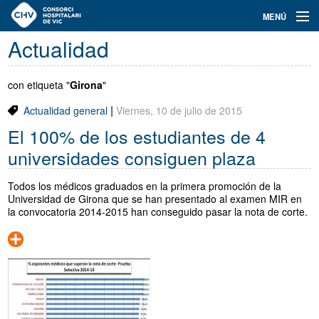
Navegación
MENÚ
principal
Actualidad
Actualidad
Conoce el Consorci
con etiqueta "
Girona
"
|
Actualidad general
Viernes, 10 de julio de 2015
Especialidades
El 100% de los estudiantes de 4
Oferta de plazas
universidades consiguen plaza
Ser residente
Todos los médicos graduados en la primera promoción de la
Universidad de Girona que se han presentado al examen MIR en
Contacto
la convocatoria 2014-2015 han conseguido pasar la nota de corte.
Buscador
Català
Castellano