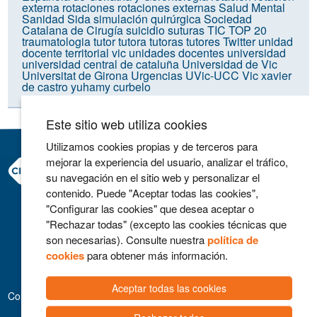
externa
rotaciones
rotaciones externas
Salud Mental
Sanidad
Sida
simulación quirúrgica
Sociedad
Catalana de Cirugía
suicidio
suturas
TIC
TOP 20
traumatologia
tutor
tutora
tutoras
tutores
Twitter
unidad
docente territorial vic
unidades docentes
universidad
universidad central de cataluña
Universidad de Vic
Universitat de Girona
Urgencias
UVic-UCC
Vic
xavier
de castro
yuhamy curbelo
Este sitio web utiliza cookies
Utilizamos cookies propias y de terceros para
mejorar la experiencia del usuario, analizar el tráfico,
Consorci Hospitalari de Vic
su navegación en el sitio web y personalizar el
Carrer Francesc Pla 'El Vigatà', 1
contenido. Puede "Aceptar todas las cookies",
08500 Vic
"Configurar las cookies" que desea aceptar o
Telefono 93 702 77 16
"Rechazar todas" (excepto las cookies técnicas que
Contacto
son necesarias). Consulte nuestra
política de
Aviso legal
cookies
para obtener más información.
Política de cookies
Aceptar todas las cookies
Colaboradores