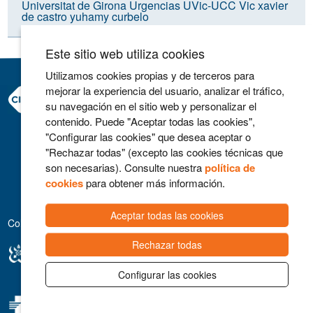
Universitat de Girona
Urgencias
UVic-UCC
Vic
xavier
de castro
yuhamy curbelo
Este sitio web utiliza cookies
Utilizamos cookies propias y de terceros para
mejorar la experiencia del usuario, analizar el tráfico,
Consorci Hospitalari de Vic
su navegación en el sitio web y personalizar el
Carrer Francesc Pla 'El Vigatà', 1
contenido. Puede "Aceptar todas las cookies",
08500 Vic
"Configurar las cookies" que desea aceptar o
Telefono 93 702 77 16
"Rechazar todas" (excepto las cookies técnicas que
Contacto
son necesarias). Consulte nuestra
política de
Aviso legal
cookies
para obtener más información.
Política de cookies
Aceptar todas las cookies
Colaboradores
Rechazar todas
Configurar las cookies