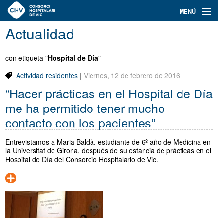
Navegación
MENÚ
principal
Actualidad
Actualidad
Conoce el Consorci
con etiqueta "
Hospital de Día
"
|
Actividad residentes
Viernes, 12 de febrero de 2016
Especialidades
“Hacer prácticas en el Hospital de Día
Oferta de plazas
me ha permitido tener mucho
contacto con los pacientes”
Ser residente
Entrevistamos a Maria Baldà, estudiante de 6º año de Medicina en
Contacto
la Universitat de Girona, después de su estancia de prácticas en el
Hospital de Día del Consorcio Hospitalario de Vic.
Buscador
Català
Castellano