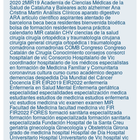
2020
2MIR19
Academia de Ciencias Médicas de la
Salud de Cataluña y Baleares
acto
alzheimer
Ana
Cristina Martín
Análisis Clínicos
aparato digestivo
ARA
artículo científico
aspirantes
atentado de
barcelona
beca
beca residentes
bienvenida
bioética
bolsa de formación residentes
buena práctica
calendario MIR
catalán
CHV
ciencias de la salud
cirugía
cirugía ortopédica y traumatologia
cirujana
cirurgia general
cirurgia ortopédica i traumatologia
comadrona
comadronas
COMB
Congreso
Congreso
Catalán de Cirugía
Conocimiento
consejos
consorci
hospitalari de vic
Consorcio Hospitalario de Vic
coordinador hospitalario de los médicos especialistas
en formación de Medicina Familiar y Comunitaria
coronavirus
cultura
curso
curso académico
degano
demencias
despedida
Día Mundial del Cáncer
Docencia
EIR
EIR2019
EIR2022
enfermería
Enfermería en Salud Mental
Enfermeria geriátrica
especialidad
especialidades
especialización medica
estudiantes
estudios de medicina
estudios enfermeria
vic
estudios medicina vic
examen
examen MIR
Facultad de Medicina
facultad medicina vic
FIR
FIR2022
FORES
formació sanitària especialitzada
formación
formación especializada
formación sanitaria
especializada
Fundación Hospital de la Santa Creu
geriatría
ginecología
Ginecología y Obstetricia
Girona
grado de medicina
hospital
Hospital de Día
Hospital
Universitario
Hospital Universitario de Vic
hospital vic