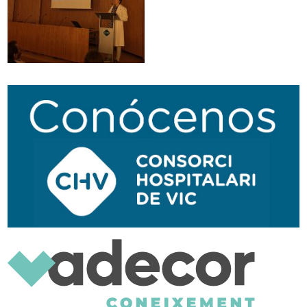
Traductor
Segueix-nos:
Navegación
secundaria