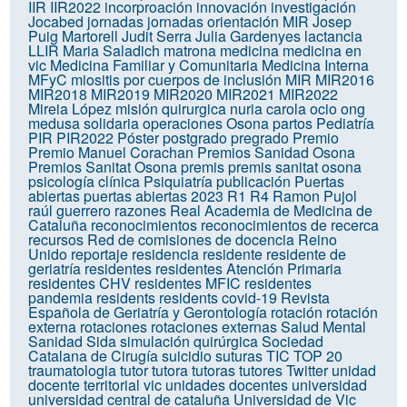
IIR
IIR2022
incorproación
innovación
investigación
Jocabed
jornadas
jornadas orientación MIR
Josep
Puig Martorell
Judit Serra
Julia Gardenyes
lactancia
LLIR
Maria Saladich
matrona
medicina
medicina en
vic
Medicina Familiar y Comunitaria
Medicina Interna
MFyC
miositis por cuerpos de inclusión
MIR
MIR2016
MIR2018
MIR2019
MIR2020
MIR2021
MIR2022
Mireia López
misión quirurgica
nuria carola
ocio
ong
medusa solidaria
operaciones
Osona
partos
Pediatría
PIR
PIR2022
Póster
postgrado
pregrado
Premio
Premio Manuel Corachan
Premios Sanidad Osona
Premios Sanitat Osona
premis
premis sanitat osona
psicología clínica
Psiquiatría
publicación
Puertas
abiertas
puertas abiertas 2023
R1
R4
Ramon Pujol
raúl guerrero
razones
Real Academia de Medicina de
Cataluña
reconocimientos
reconocimientos de recerca
recursos
Red de comisiones de docencia
Reino
Unido
reportaje
residencia
residente
residente de
geriatría
residentes
residentes Atención Primaria
residentes CHV
residentes MFIC
residentes
pandemia
residents
residents covid-19
Revista
Española de Geriatría y Gerontología
rotación
rotación
externa
rotaciones
rotaciones externas
Salud Mental
Sanidad
Sida
simulación quirúrgica
Sociedad
Catalana de Cirugía
suicidio
suturas
TIC
TOP 20
traumatologia
tutor
tutora
tutoras
tutores
Twitter
unidad
docente territorial vic
unidades docentes
universidad
universidad central de cataluña
Universidad de Vic