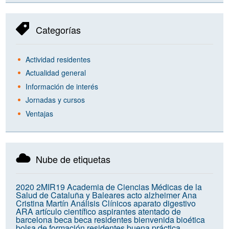
Categorías
Actividad residentes
Actualidad general
Información de interés
Jornadas y cursos
Ventajas
Nube de etiquetas
2020
2MIR19
Academia de Ciencias Médicas de la
Salud de Cataluña y Baleares
acto
alzheimer
Ana
Cristina Martín
Análisis Clínicos
aparato digestivo
ARA
artículo científico
aspirantes
atentado de
barcelona
beca
beca residentes
bienvenida
bioética
bolsa de formación residentes
buena práctica