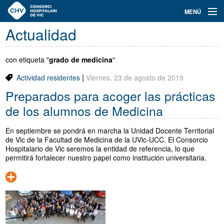
Navegación
MENÚ
principal
Actualidad
Actualidad
Conoce el Consorci
con etiqueta "
grado de medicina
"
|
Actividad residentes
Viernes, 23 de agosto de 2019
Especialidades
Preparados para acoger las prácticas
Oferta de plazas
de los alumnos de Medicina
Ser residente
En septiembre se pondrá en marcha la Unidad Docente Territorial
de Vic de la Facultad de Medicina de la UVic-UCC. El Consorcio
Contacto
Hospitalario de Vic seremos la entidad de referencia, lo que
permitirá fortalecer nuestro papel como institución universitaria.
Buscador
Català
Castellano