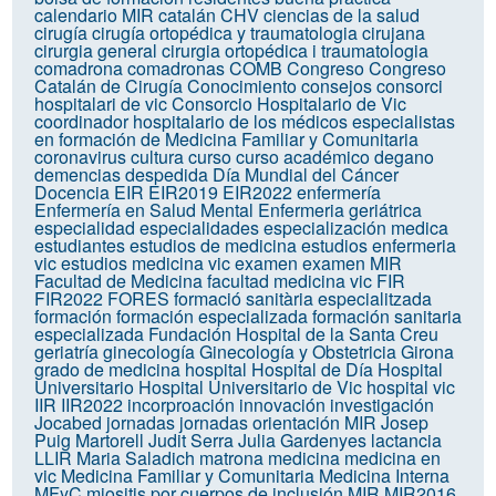
calendario MIR
catalán
CHV
ciencias de la salud
cirugía
cirugía ortopédica y traumatologia
cirujana
cirurgia general
cirurgia ortopédica i traumatologia
comadrona
comadronas
COMB
Congreso
Congreso
Catalán de Cirugía
Conocimiento
consejos
consorci
hospitalari de vic
Consorcio Hospitalario de Vic
coordinador hospitalario de los médicos especialistas
en formación de Medicina Familiar y Comunitaria
coronavirus
cultura
curso
curso académico
degano
demencias
despedida
Día Mundial del Cáncer
Docencia
EIR
EIR2019
EIR2022
enfermería
Enfermería en Salud Mental
Enfermeria geriátrica
especialidad
especialidades
especialización medica
estudiantes
estudios de medicina
estudios enfermeria
vic
estudios medicina vic
examen
examen MIR
Facultad de Medicina
facultad medicina vic
FIR
FIR2022
FORES
formació sanitària especialitzada
formación
formación especializada
formación sanitaria
especializada
Fundación Hospital de la Santa Creu
geriatría
ginecología
Ginecología y Obstetricia
Girona
grado de medicina
hospital
Hospital de Día
Hospital
Universitario
Hospital Universitario de Vic
hospital vic
IIR
IIR2022
incorproación
innovación
investigación
Jocabed
jornadas
jornadas orientación MIR
Josep
Puig Martorell
Judit Serra
Julia Gardenyes
lactancia
LLIR
Maria Saladich
matrona
medicina
medicina en
vic
Medicina Familiar y Comunitaria
Medicina Interna
MFyC
miositis por cuerpos de inclusión
MIR
MIR2016