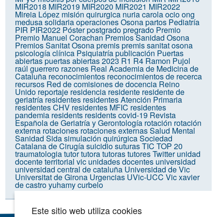
MIR2018
MIR2019
MIR2020
MIR2021
MIR2022
Mireia López
misión quirurgica
nuria carola
ocio
ong
medusa solidaria
operaciones
Osona
partos
Pediatría
PIR
PIR2022
Póster
postgrado
pregrado
Premio
Premio Manuel Corachan
Premios Sanidad Osona
Premios Sanitat Osona
premis
premis sanitat osona
psicología clínica
Psiquiatría
publicación
Puertas
abiertas
puertas abiertas 2023
R1
R4
Ramon Pujol
raúl guerrero
razones
Real Academia de Medicina de
Cataluña
reconocimientos
reconocimientos de recerca
recursos
Red de comisiones de docencia
Reino
Unido
reportaje
residencia
residente
residente de
geriatría
residentes
residentes Atención Primaria
residentes CHV
residentes MFIC
residentes
pandemia
residents
residents covid-19
Revista
Española de Geriatría y Gerontología
rotación
rotación
externa
rotaciones
rotaciones externas
Salud Mental
Sanidad
Sida
simulación quirúrgica
Sociedad
Catalana de Cirugía
suicidio
suturas
TIC
TOP 20
traumatologia
tutor
tutora
tutoras
tutores
Twitter
unidad
docente territorial vic
unidades docentes
universidad
universidad central de cataluña
Universidad de Vic
Universitat de Girona
Urgencias
UVic-UCC
Vic
xavier
de castro
yuhamy curbelo
Este sitio web utiliza cookies