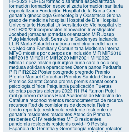
FIR2022
FORES
formació sanitària especialitzada
formación
formación especializada
formación sanitaria
especializada
Fundación Hospital de la Santa Creu
geriatría
ginecología
Ginecología y Obstetricia
Girona
grado de medicina
hospital
Hospital de Día
Hospital
Universitario
Hospital Universitario de Vic
hospital vic
IIR
IIR2022
incorproación
innovación
investigación
Jocabed
jornadas
jornadas orientación MIR
Josep
Puig Martorell
Judit Serra
Julia Gardenyes
lactancia
LLIR
Maria Saladich
matrona
medicina
medicina en
vic
Medicina Familiar y Comunitaria
Medicina Interna
MFyC
miositis por cuerpos de inclusión
MIR
MIR2016
MIR2018
MIR2019
MIR2020
MIR2021
MIR2022
Mireia López
misión quirurgica
nuria carola
ocio
ong
medusa solidaria
operaciones
Osona
partos
Pediatría
PIR
PIR2022
Póster
postgrado
pregrado
Premio
Premio Manuel Corachan
Premios Sanidad Osona
Premios Sanitat Osona
premis
premis sanitat osona
psicología clínica
Psiquiatría
publicación
Puertas
abiertas
puertas abiertas 2023
R1
R4
Ramon Pujol
raúl guerrero
razones
Real Academia de Medicina de
Cataluña
reconocimientos
reconocimientos de recerca
recursos
Red de comisiones de docencia
Reino
Unido
reportaje
residencia
residente
residente de
geriatría
residentes
residentes Atención Primaria
residentes CHV
residentes MFIC
residentes
pandemia
residents
residents covid-19
Revista
Española de Geriatría y Gerontología
rotación
rotación