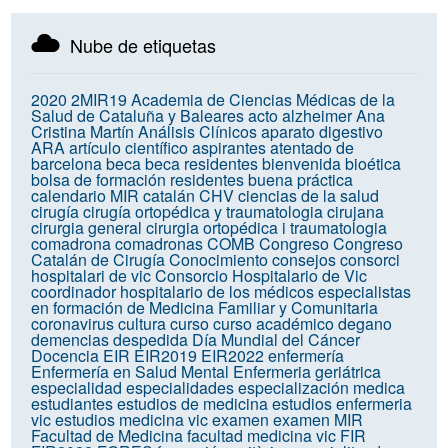
Nube de etiquetas
2020
2MIR19
Academia de Ciencias Médicas de la
Salud de Cataluña y Baleares
acto
alzheimer
Ana
Cristina Martín
Análisis Clínicos
aparato digestivo
ARA
artículo científico
aspirantes
atentado de
barcelona
beca
beca residentes
bienvenida
bioética
bolsa de formación residentes
buena práctica
calendario MIR
catalán
CHV
ciencias de la salud
cirugía
cirugía ortopédica y traumatologia
cirujana
cirurgia general
cirurgia ortopédica i traumatologia
comadrona
comadronas
COMB
Congreso
Congreso
Catalán de Cirugía
Conocimiento
consejos
consorci
hospitalari de vic
Consorcio Hospitalario de Vic
coordinador hospitalario de los médicos especialistas
en formación de Medicina Familiar y Comunitaria
coronavirus
cultura
curso
curso académico
degano
demencias
despedida
Día Mundial del Cáncer
Docencia
EIR
EIR2019
EIR2022
enfermería
Enfermería en Salud Mental
Enfermeria geriátrica
especialidad
especialidades
especialización medica
estudiantes
estudios de medicina
estudios enfermeria
vic
estudios medicina vic
examen
examen MIR
Facultad de Medicina
facultad medicina vic
FIR