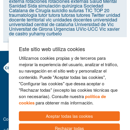
externa
rotaciones
rotaciones externas
Salud Mental
Sanidad
Sida
simulación quirúrgica
Sociedad
Catalana de Cirugía
suicidio
suturas
TIC
TOP 20
traumatologia
tutor
tutora
tutoras
tutores
Twitter
unidad
docente territorial vic
unidades docentes
universidad
universidad central de cataluña
Universidad de Vic
Universitat de Girona
Urgencias
UVic-UCC
Vic
xavier
de castro
yuhamy curbelo
Este sitio web utiliza cookies
Utilizamos cookies propias y de terceros para
mejorar la experiencia del usuario, analizar el tráfico,
Consorci Hospitalari de Vic
su navegación en el sitio web y personalizar el
Carrer Francesc Pla 'El Vigatà', 1
contenido. Puede "Aceptar todas las cookies",
08500 Vic
"Configurar las cookies" que desea aceptar o
Telefono 93 702 77 16
"Rechazar todas" (excepto las cookies técnicas que
Contacto
son necesarias). Consulte nuestra
política de
Aviso legal
cookies
para obtener más información.
Política de cookies
Aceptar todas las cookies
Colaboradores
Rechazar todas