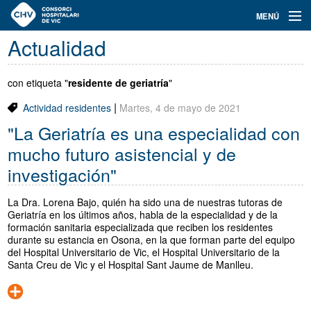
Navegación
MENÚ
principal
Actualidad
Actualidad
Conoce el Consorci
con etiqueta "
residente de geriatría
"
|
Actividad residentes
Martes, 4 de mayo de 2021
Especialidades
"La Geriatría es una especialidad con
Oferta de plazas
mucho futuro asistencial y de
investigación"
Ser residente
La Dra. Lorena Bajo, quién ha sido una de nuestras tutoras de
Contacto
Geriatría en los últimos años, habla de la especialidad y de la
formación sanitaria especializada que reciben los residentes
Buscador
durante su estancia en Osona, en la que forman parte del equipo
del Hospital Universitario de Vic, el Hospital Universitario de la
Santa Creu de Vic y el Hospital Sant Jaume de Manlleu.
Català
Castellano