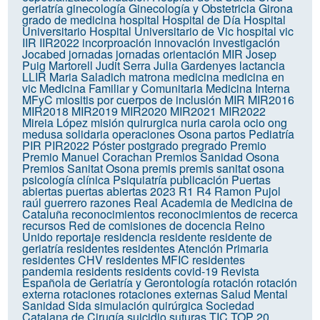
geriatría
ginecología
Ginecología y Obstetricia
Girona
grado de medicina
hospital
Hospital de Día
Hospital
Universitario
Hospital Universitario de Vic
hospital vic
IIR
IIR2022
incorproación
innovación
investigación
Jocabed
jornadas
jornadas orientación MIR
Josep
Puig Martorell
Judit Serra
Julia Gardenyes
lactancia
LLIR
Maria Saladich
matrona
medicina
medicina en
vic
Medicina Familiar y Comunitaria
Medicina Interna
MFyC
miositis por cuerpos de inclusión
MIR
MIR2016
MIR2018
MIR2019
MIR2020
MIR2021
MIR2022
Mireia López
misión quirurgica
nuria carola
ocio
ong
medusa solidaria
operaciones
Osona
partos
Pediatría
PIR
PIR2022
Póster
postgrado
pregrado
Premio
Premio Manuel Corachan
Premios Sanidad Osona
Premios Sanitat Osona
premis
premis sanitat osona
psicología clínica
Psiquiatría
publicación
Puertas
abiertas
puertas abiertas 2023
R1
R4
Ramon Pujol
raúl guerrero
razones
Real Academia de Medicina de
Cataluña
reconocimientos
reconocimientos de recerca
recursos
Red de comisiones de docencia
Reino
Unido
reportaje
residencia
residente
residente de
geriatría
residentes
residentes Atención Primaria
residentes CHV
residentes MFIC
residentes
pandemia
residents
residents covid-19
Revista
Española de Geriatría y Gerontología
rotación
rotación
externa
rotaciones
rotaciones externas
Salud Mental
Sanidad
Sida
simulación quirúrgica
Sociedad
Catalana de Cirugía
suicidio
suturas
TIC
TOP 20