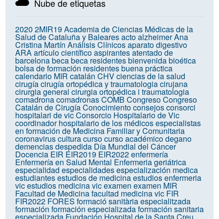
Nube de etiquetas
2020
2MIR19
Academia de Ciencias Médicas de la
Salud de Cataluña y Baleares
acto
alzheimer
Ana
Cristina Martín
Análisis Clínicos
aparato digestivo
ARA
artículo científico
aspirantes
atentado de
barcelona
beca
beca residentes
bienvenida
bioética
bolsa de formación residentes
buena práctica
calendario MIR
catalán
CHV
ciencias de la salud
cirugía
cirugía ortopédica y traumatologia
cirujana
cirurgia general
cirurgia ortopédica i traumatologia
comadrona
comadronas
COMB
Congreso
Congreso
Catalán de Cirugía
Conocimiento
consejos
consorci
hospitalari de vic
Consorcio Hospitalario de Vic
coordinador hospitalario de los médicos especialistas
en formación de Medicina Familiar y Comunitaria
coronavirus
cultura
curso
curso académico
degano
demencias
despedida
Día Mundial del Cáncer
Docencia
EIR
EIR2019
EIR2022
enfermería
Enfermería en Salud Mental
Enfermeria geriátrica
especialidad
especialidades
especialización medica
estudiantes
estudios de medicina
estudios enfermeria
vic
estudios medicina vic
examen
examen MIR
Facultad de Medicina
facultad medicina vic
FIR
FIR2022
FORES
formació sanitària especialitzada
formación
formación especializada
formación sanitaria
especializada
Fundación Hospital de la Santa Creu