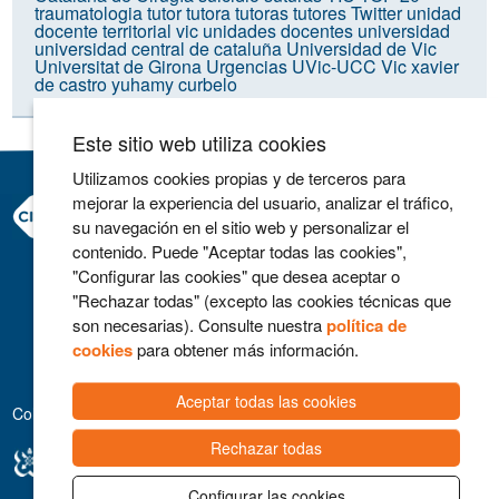
traumatologia
tutor
tutora
tutoras
tutores
Twitter
unidad
docente territorial vic
unidades docentes
universidad
universidad central de cataluña
Universidad de Vic
Universitat de Girona
Urgencias
UVic-UCC
Vic
xavier
de castro
yuhamy curbelo
Este sitio web utiliza cookies
Utilizamos cookies propias y de terceros para
mejorar la experiencia del usuario, analizar el tráfico,
Consorci Hospitalari de Vic
su navegación en el sitio web y personalizar el
Carrer Francesc Pla 'El Vigatà', 1
contenido. Puede "Aceptar todas las cookies",
08500 Vic
"Configurar las cookies" que desea aceptar o
Telefono 93 702 77 16
"Rechazar todas" (excepto las cookies técnicas que
Contacto
son necesarias). Consulte nuestra
política de
Aviso legal
cookies
para obtener más información.
Política de cookies
Aceptar todas las cookies
Colaboradores
Rechazar todas
Configurar las cookies