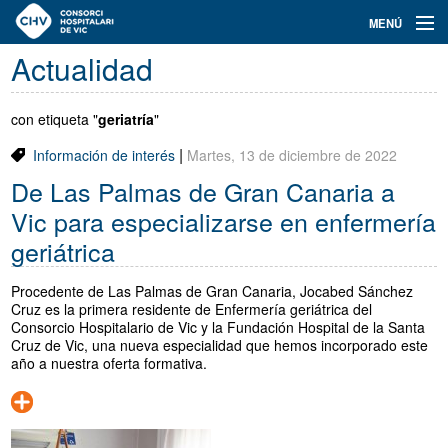
Navegación
MENÚ
principal
Actualidad
Actualidad
Conoce el Consorci
con etiqueta "
geriatría
"
|
Información de interés
Martes, 13 de diciembre de 2022
Especialidades
De Las Palmas de Gran Canaria a
Oferta de plazas
Vic para especializarse en enfermería
geriátrica
Ser residente
Procedente de Las Palmas de Gran Canaria, Jocabed Sánchez
Contacto
Cruz es la primera residente de Enfermería geriátrica del
Consorcio Hospitalario de Vic y la Fundación Hospital de la Santa
Buscador
Cruz de Vic, una nueva especialidad que hemos incorporado este
año a nuestra oferta formativa.
Català
Castellano