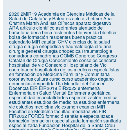
2020
2MIR19
Academia de Ciencias Médicas de la
Salud de Cataluña y Baleares
acto
alzheimer
Ana
Cristina Martín
Análisis Clínicos
aparato digestivo
ARA
artículo científico
aspirantes
atentado de
barcelona
beca
beca residentes
bienvenida
bioética
bolsa de formación residentes
buena práctica
calendario MIR
catalán
CHV
ciencias de la salud
cirugía
cirugía ortopédica y traumatologia
cirujana
cirurgia general
cirurgia ortopédica i traumatologia
comadrona
comadronas
COMB
Congreso
Congreso
Catalán de Cirugía
Conocimiento
consejos
consorci
hospitalari de vic
Consorcio Hospitalario de Vic
coordinador hospitalario de los médicos especialistas
en formación de Medicina Familiar y Comunitaria
coronavirus
cultura
curso
curso académico
degano
demencias
despedida
Día Mundial del Cáncer
Docencia
EIR
EIR2019
EIR2022
enfermería
Enfermería en Salud Mental
Enfermeria geriátrica
especialidad
especialidades
especialización medica
estudiantes
estudios de medicina
estudios enfermeria
vic
estudios medicina vic
examen
examen MIR
Facultad de Medicina
facultad medicina vic
FIR
FIR2022
FORES
formació sanitària especialitzada
formación
formación especializada
formación sanitaria
especializada
Fundación Hospital de la Santa Creu
geriatría
ginecología
Ginecología y Obstetricia
Girona