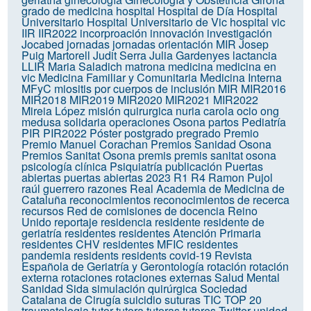
grado de medicina
hospital
Hospital de Día
Hospital
Universitario
Hospital Universitario de Vic
hospital vic
IIR
IIR2022
incorproación
innovación
investigación
Jocabed
jornadas
jornadas orientación MIR
Josep
Puig Martorell
Judit Serra
Julia Gardenyes
lactancia
LLIR
Maria Saladich
matrona
medicina
medicina en
vic
Medicina Familiar y Comunitaria
Medicina Interna
MFyC
miositis por cuerpos de inclusión
MIR
MIR2016
MIR2018
MIR2019
MIR2020
MIR2021
MIR2022
Mireia López
misión quirurgica
nuria carola
ocio
ong
medusa solidaria
operaciones
Osona
partos
Pediatría
PIR
PIR2022
Póster
postgrado
pregrado
Premio
Premio Manuel Corachan
Premios Sanidad Osona
Premios Sanitat Osona
premis
premis sanitat osona
psicología clínica
Psiquiatría
publicación
Puertas
abiertas
puertas abiertas 2023
R1
R4
Ramon Pujol
raúl guerrero
razones
Real Academia de Medicina de
Cataluña
reconocimientos
reconocimientos de recerca
recursos
Red de comisiones de docencia
Reino
Unido
reportaje
residencia
residente
residente de
geriatría
residentes
residentes Atención Primaria
residentes CHV
residentes MFIC
residentes
pandemia
residents
residents covid-19
Revista
Española de Geriatría y Gerontología
rotación
rotación
externa
rotaciones
rotaciones externas
Salud Mental
Sanidad
Sida
simulación quirúrgica
Sociedad
Catalana de Cirugía
suicidio
suturas
TIC
TOP 20
traumatologia
tutor
tutora
tutoras
tutores
Twitter
unidad