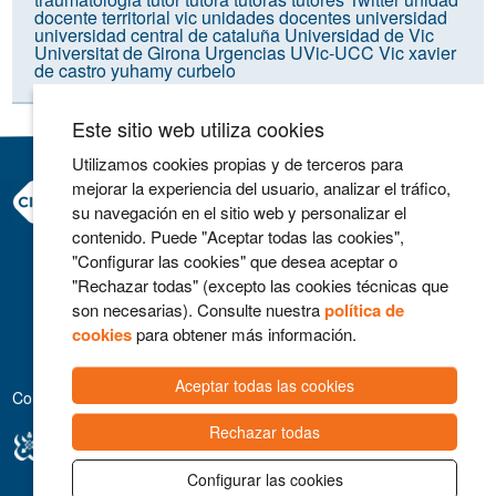
docente territorial vic
unidades docentes
universidad
universidad central de cataluña
Universidad de Vic
Universitat de Girona
Urgencias
UVic-UCC
Vic
xavier
de castro
yuhamy curbelo
Este sitio web utiliza cookies
Utilizamos cookies propias y de terceros para
mejorar la experiencia del usuario, analizar el tráfico,
Consorci Hospitalari de Vic
su navegación en el sitio web y personalizar el
Carrer Francesc Pla 'El Vigatà', 1
contenido. Puede "Aceptar todas las cookies",
08500 Vic
"Configurar las cookies" que desea aceptar o
Telefono 93 702 77 16
"Rechazar todas" (excepto las cookies técnicas que
Contacto
son necesarias). Consulte nuestra
política de
Aviso legal
cookies
para obtener más información.
Política de cookies
Aceptar todas las cookies
Colaboradores
Rechazar todas
Configurar las cookies