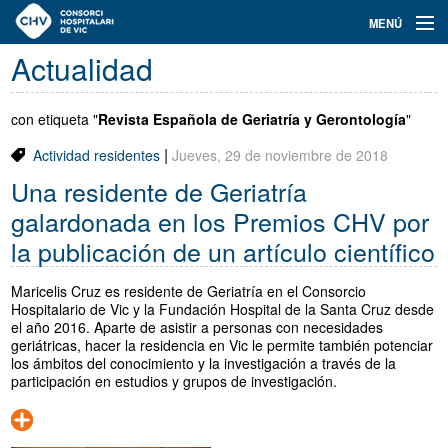
Navegación
MENÚ
principal
Actualidad
Actualidad
Conoce el Consorci
con etiqueta "
Revista Española de Geriatría y Gerontología
"
|
Actividad residentes
Jueves, 29 de noviembre de 2018
Especialidades
Una residente de Geriatría
Oferta de plazas
galardonada en los Premios CHV por
la publicación de un artículo científico
Ser residente
Maricelis Cruz es residente de Geriatría en el Consorcio
Contacto
Hospitalario de Vic y la Fundación Hospital de la Santa Cruz desde
el año 2016. Aparte de asistir a personas con necesidades
Buscador
geriátricas, hacer la residencia en Vic le permite también potenciar
los ámbitos del conocimiento y la investigación a través de la
participación en estudios y grupos de investigación.
Català
Castellano