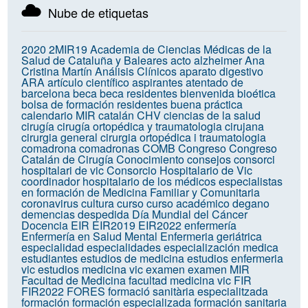
Nube de etiquetas
2020
2MIR19
Academia de Ciencias Médicas de la
Salud de Cataluña y Baleares
acto
alzheimer
Ana
Cristina Martín
Análisis Clínicos
aparato digestivo
ARA
artículo científico
aspirantes
atentado de
barcelona
beca
beca residentes
bienvenida
bioética
bolsa de formación residentes
buena práctica
calendario MIR
catalán
CHV
ciencias de la salud
cirugía
cirugía ortopédica y traumatologia
cirujana
cirurgia general
cirurgia ortopédica i traumatologia
comadrona
comadronas
COMB
Congreso
Congreso
Catalán de Cirugía
Conocimiento
consejos
consorci
hospitalari de vic
Consorcio Hospitalario de Vic
coordinador hospitalario de los médicos especialistas
en formación de Medicina Familiar y Comunitaria
coronavirus
cultura
curso
curso académico
degano
demencias
despedida
Día Mundial del Cáncer
Docencia
EIR
EIR2019
EIR2022
enfermería
Enfermería en Salud Mental
Enfermeria geriátrica
especialidad
especialidades
especialización medica
estudiantes
estudios de medicina
estudios enfermeria
vic
estudios medicina vic
examen
examen MIR
Facultad de Medicina
facultad medicina vic
FIR
FIR2022
FORES
formació sanitària especialitzada
formación
formación especializada
formación sanitaria