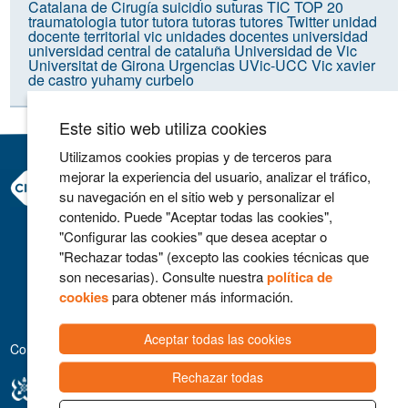
Catalana de Cirugía
suicidio
suturas
TIC
TOP 20
traumatologia
tutor
tutora
tutoras
tutores
Twitter
unidad
docente territorial vic
unidades docentes
universidad
universidad central de cataluña
Universidad de Vic
Universitat de Girona
Urgencias
UVic-UCC
Vic
xavier
de castro
yuhamy curbelo
Este sitio web utiliza cookies
Utilizamos cookies propias y de terceros para
mejorar la experiencia del usuario, analizar el tráfico,
Consorci Hospitalari de Vic
su navegación en el sitio web y personalizar el
Carrer Francesc Pla 'El Vigatà', 1
contenido. Puede "Aceptar todas las cookies",
08500 Vic
"Configurar las cookies" que desea aceptar o
Telefono 93 702 77 16
"Rechazar todas" (excepto las cookies técnicas que
Contacto
son necesarias). Consulte nuestra
política de
Aviso legal
cookies
para obtener más información.
Política de cookies
Aceptar todas las cookies
Colaboradores
Rechazar todas