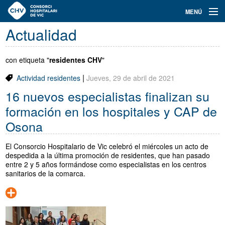
Navegación
MENÚ
principal
Actualidad
Actualidad
Conoce el Consorci
con etiqueta "
residentes CHV
"
|
Actividad residentes
Jueves, 29 de abril de 2021
Especialidades
16 nuevos especialistas finalizan su
Oferta de plazas
formación en los hospitales y CAP de
Osona
Ser residente
El Consorcio Hospitalario de Vic celebró el miércoles un acto de
Contacto
despedida a la última promoción de residentes, que han pasado
entre 2 y 5 años formándose como especialistas en los centros
Buscador
sanitarios de la comarca.
Català
Castellano