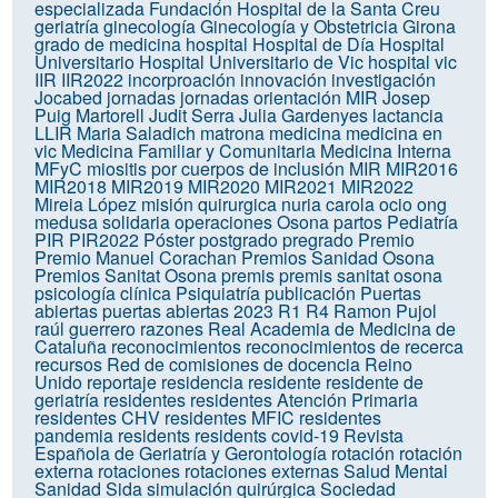
especializada
Fundación Hospital de la Santa Creu
geriatría
ginecología
Ginecología y Obstetricia
Girona
grado de medicina
hospital
Hospital de Día
Hospital
Universitario
Hospital Universitario de Vic
hospital vic
IIR
IIR2022
incorproación
innovación
investigación
Jocabed
jornadas
jornadas orientación MIR
Josep
Puig Martorell
Judit Serra
Julia Gardenyes
lactancia
LLIR
Maria Saladich
matrona
medicina
medicina en
vic
Medicina Familiar y Comunitaria
Medicina Interna
MFyC
miositis por cuerpos de inclusión
MIR
MIR2016
MIR2018
MIR2019
MIR2020
MIR2021
MIR2022
Mireia López
misión quirurgica
nuria carola
ocio
ong
medusa solidaria
operaciones
Osona
partos
Pediatría
PIR
PIR2022
Póster
postgrado
pregrado
Premio
Premio Manuel Corachan
Premios Sanidad Osona
Premios Sanitat Osona
premis
premis sanitat osona
psicología clínica
Psiquiatría
publicación
Puertas
abiertas
puertas abiertas 2023
R1
R4
Ramon Pujol
raúl guerrero
razones
Real Academia de Medicina de
Cataluña
reconocimientos
reconocimientos de recerca
recursos
Red de comisiones de docencia
Reino
Unido
reportaje
residencia
residente
residente de
geriatría
residentes
residentes Atención Primaria
residentes CHV
residentes MFIC
residentes
pandemia
residents
residents covid-19
Revista
Española de Geriatría y Gerontología
rotación
rotación
externa
rotaciones
rotaciones externas
Salud Mental
Sanidad
Sida
simulación quirúrgica
Sociedad