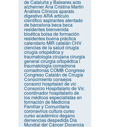
de Cataluña y Baleares
acto
alzheimer
Ana Cristina Martín
Análisis Clínicos
aparato
digestivo
ARA
artículo
científico
aspirantes
atentado
de barcelona
beca
beca
residentes
bienvenida
bioética
bolsa de formación
residentes
buena práctica
calendario MIR
catalán
CHV
ciencias de la salud
cirugía
cirugía ortopédica y
traumatologia
cirujana
cirurgia
general
cirurgia ortopédica i
traumatologia
comadrona
comadronas
COMB
Congreso
Congreso Catalán de Cirugía
Conocimiento
consejos
consorci hospitalari de vic
Consorcio Hospitalario de Vic
coordinador hospitalario de
los médicos especialistas en
formación de Medicina
Familiar y Comunitaria
coronavirus
cultura
curso
curso académico
degano
demencias
despedida
Día
Mundial del Cáncer
Docencia