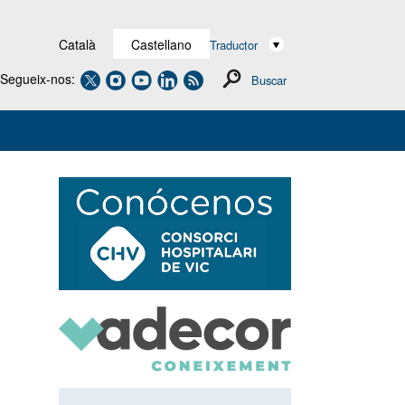
Català
Castellano
Traductor
Segueix-nos:
Buscar
Navegación
secundaria