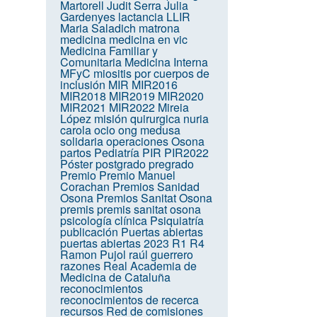
Martorell
Judit Serra
Julia
Gardenyes
lactancia
LLIR
Maria Saladich
matrona
medicina
medicina en vic
Medicina Familiar y
Comunitaria
Medicina Interna
MFyC
miositis por cuerpos de
inclusión
MIR
MIR2016
MIR2018
MIR2019
MIR2020
MIR2021
MIR2022
Mireia
López
misión quirurgica
nuria
carola
ocio
ong medusa
solidaria
operaciones
Osona
partos
Pediatría
PIR
PIR2022
Póster
postgrado
pregrado
Premio
Premio Manuel
Corachan
Premios Sanidad
Osona
Premios Sanitat Osona
premis
premis sanitat osona
psicología clínica
Psiquiatría
publicación
Puertas abiertas
puertas abiertas 2023
R1
R4
Ramon Pujol
raúl guerrero
razones
Real Academia de
Medicina de Cataluña
reconocimientos
reconocimientos de recerca
recursos
Red de comisiones