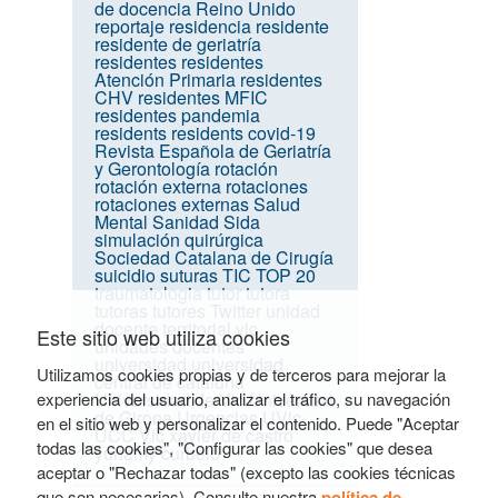
de docencia
Reino Unido
reportaje
residencia
residente
residente de geriatría
residentes
residentes
Atención Primaria
residentes
CHV
residentes MFIC
residentes pandemia
residents
residents covid-19
Revista Española de Geriatría
y Gerontología
rotación
rotación externa
rotaciones
rotaciones externas
Salud
Mental
Sanidad
Sida
simulación quirúrgica
Sociedad Catalana de Cirugía
suicidio
suturas
TIC
TOP 20
traumatologia
tutor
tutora
tutoras
tutores
Twitter
unidad
docente territorial vic
Este sitio web utiliza cookies
unidades docentes
universidad
universidad
Utilizamos cookies propias y de terceros para mejorar la
central de cataluña
experiencia del usuario, analizar el tráfico, su navegación
Universidad de Vic
Universitat
de Girona
Urgencias
UVic-
en el sitio web y personalizar el contenido. Puede "Aceptar
UCC
Vic
xavier de castro
todas las cookies", "Configurar las cookies" que desea
yuhamy curbelo
aceptar o "Rechazar todas" (excepto las cookies técnicas
que son necesarias). Consulte nuestra
política de