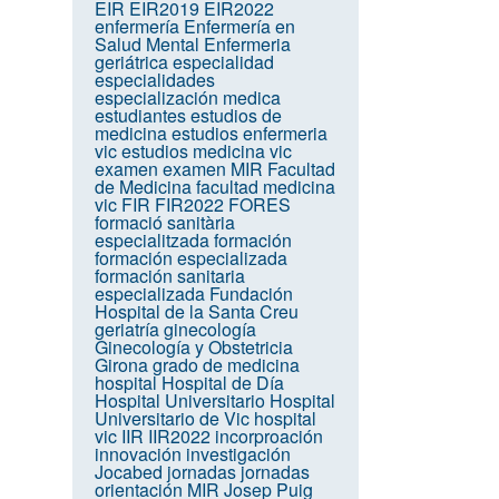
EIR
EIR2019
EIR2022
enfermería
Enfermería en
Salud Mental
Enfermeria
geriátrica
especialidad
especialidades
especialización medica
estudiantes
estudios de
medicina
estudios enfermeria
vic
estudios medicina vic
examen
examen MIR
Facultad
de Medicina
facultad medicina
vic
FIR
FIR2022
FORES
formació sanitària
especialitzada
formación
formación especializada
formación sanitaria
especializada
Fundación
Hospital de la Santa Creu
geriatría
ginecología
Ginecología y Obstetricia
Girona
grado de medicina
hospital
Hospital de Día
Hospital Universitario
Hospital
Universitario de Vic
hospital
vic
IIR
IIR2022
incorproación
innovación
investigación
Jocabed
jornadas
jornadas
orientación MIR
Josep Puig