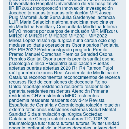
Universitario
Hospital Universitario de Vic
hospital vic
IIR
IIR2022
incorproación
innovación
investigación
Jocabed
jornadas
jornadas orientación MIR
Josep
Puig Martorell
Judit Serra
Julia Gardenyes
lactancia
LLIR
Maria Saladich
matrona
medicina
medicina en
vic
Medicina Familiar y Comunitaria
Medicina Interna
MFyC
miositis por cuerpos de inclusión
MIR
MIR2016
MIR2018
MIR2019
MIR2020
MIR2021
MIR2022
Mireia López
misión quirurgica
nuria carola
ocio
ong
medusa solidaria
operaciones
Osona
partos
Pediatría
PIR
PIR2022
Póster
postgrado
pregrado
Premio
Premio Manuel Corachan
Premios Sanidad Osona
Premios Sanitat Osona
premis
premis sanitat osona
psicología clínica
Psiquiatría
publicación
Puertas
abiertas
puertas abiertas 2023
R1
R4
Ramon Pujol
raúl guerrero
razones
Real Academia de Medicina de
Cataluña
reconocimientos
reconocimientos de recerca
recursos
Red de comisiones de docencia
Reino
Unido
reportaje
residencia
residente
residente de
geriatría
residentes
residentes Atención Primaria
residentes CHV
residentes MFIC
residentes
pandemia
residents
residents covid-19
Revista
Española de Geriatría y Gerontología
rotación
rotación
externa
rotaciones
rotaciones externas
Salud Mental
Sanidad
Sida
simulación quirúrgica
Sociedad
Catalana de Cirugía
suicidio
suturas
TIC
TOP 20
traumatologia
tutor
tutora
tutoras
tutores
Twitter
unidad
docente territorial vic
unidades docentes
universidad