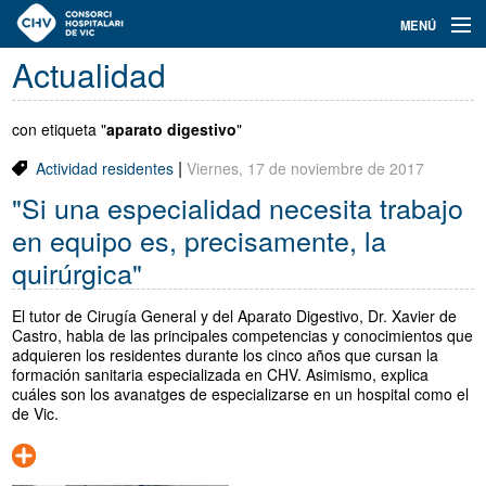
Navegación
MENÚ
principal
Actualidad
Actualidad
Conoce el Consorci
con etiqueta "
aparato digestivo
"
|
Actividad residentes
Viernes, 17 de noviembre de 2017
Especialidades
"Si una especialidad necesita trabajo
Oferta de plazas
en equipo es, precisamente, la
quirúrgica"
Ser residente
El tutor de Cirugía General y del Aparato Digestivo, Dr. Xavier de
Contacto
Castro, habla de las principales competencias y conocimientos que
adquieren los residentes durante los cinco años que cursan la
Buscador
formación sanitaria especializada en CHV. Asimismo, explica
cuáles son los avanatges de especializarse en un hospital como el
de Vic.
Català
Castellano