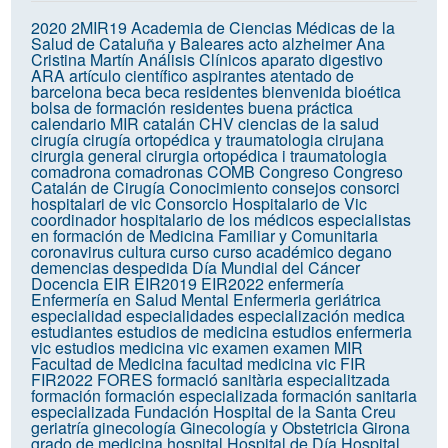
2020
2MIR19
Academia de Ciencias Médicas de la
Salud de Cataluña y Baleares
acto
alzheimer
Ana
Cristina Martín
Análisis Clínicos
aparato digestivo
ARA
artículo científico
aspirantes
atentado de
barcelona
beca
beca residentes
bienvenida
bioética
bolsa de formación residentes
buena práctica
calendario MIR
catalán
CHV
ciencias de la salud
cirugía
cirugía ortopédica y traumatologia
cirujana
cirurgia general
cirurgia ortopédica i traumatologia
comadrona
comadronas
COMB
Congreso
Congreso
Catalán de Cirugía
Conocimiento
consejos
consorci
hospitalari de vic
Consorcio Hospitalario de Vic
coordinador hospitalario de los médicos especialistas
en formación de Medicina Familiar y Comunitaria
coronavirus
cultura
curso
curso académico
degano
demencias
despedida
Día Mundial del Cáncer
Docencia
EIR
EIR2019
EIR2022
enfermería
Enfermería en Salud Mental
Enfermeria geriátrica
especialidad
especialidades
especialización medica
estudiantes
estudios de medicina
estudios enfermeria
vic
estudios medicina vic
examen
examen MIR
Facultad de Medicina
facultad medicina vic
FIR
FIR2022
FORES
formació sanitària especialitzada
formación
formación especializada
formación sanitaria
especializada
Fundación Hospital de la Santa Creu
geriatría
ginecología
Ginecología y Obstetricia
Girona
grado de medicina
hospital
Hospital de Día
Hospital