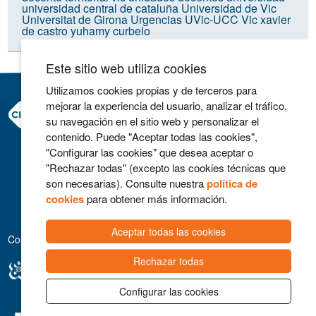
universidad central de cataluña
Universidad de Vic
Universitat de Girona
Urgencias
UVic-UCC
Vic
xavier
de castro
yuhamy curbelo
Este sitio web utiliza cookies
Utilizamos cookies propias y de terceros para
mejorar la experiencia del usuario, analizar el tráfico,
Consorci Hospitalari de Vic
su navegación en el sitio web y personalizar el
Carrer Francesc Pla 'El Vigatà', 1
contenido. Puede "Aceptar todas las cookies",
08500 Vic
"Configurar las cookies" que desea aceptar o
Telefono 93 702 77 16
"Rechazar todas" (excepto las cookies técnicas que
Contacto
son necesarias). Consulte nuestra
política de
Aviso legal
cookies
para obtener más información.
Política de cookies
Aceptar todas las cookies
Colaboradores
Rechazar todas
Configurar las cookies