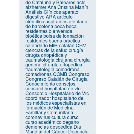
de Cataluña y Baleares
acto
alzheimer
Ana Cristina Martín
Análisis Clínicos
aparato
digestivo
ARA
artículo
científico
aspirantes
atentado
de barcelona
beca
beca
residentes
bienvenida
bioética
bolsa de formación
residentes
buena práctica
calendario MIR
catalán
CHV
ciencias de la salud
cirugía
cirugía ortopédica y
traumatologia
cirujana
cirurgia
general
cirurgia ortopédica i
traumatologia
comadrona
comadronas
COMB
Congreso
Congreso Catalán de Cirugía
Conocimiento
consejos
consorci hospitalari de vic
Consorcio Hospitalario de Vic
coordinador hospitalario de
los médicos especialistas en
formación de Medicina
Familiar y Comunitaria
coronavirus
cultura
curso
curso académico
degano
demencias
despedida
Día
Mundial del Cáncer
Docencia