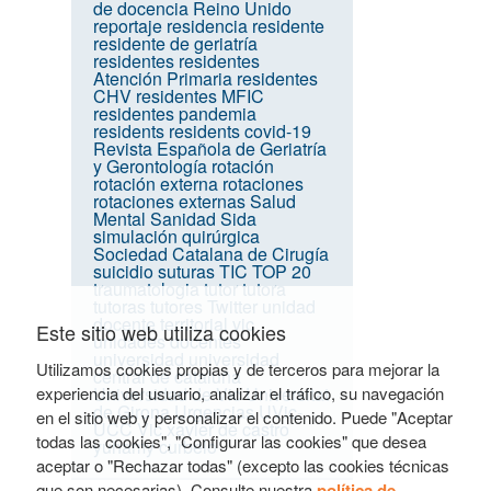
de docencia
Reino Unido
reportaje
residencia
residente
residente de geriatría
residentes
residentes
Atención Primaria
residentes
CHV
residentes MFIC
residentes pandemia
residents
residents covid-19
Revista Española de Geriatría
y Gerontología
rotación
rotación externa
rotaciones
rotaciones externas
Salud
Mental
Sanidad
Sida
simulación quirúrgica
Sociedad Catalana de Cirugía
suicidio
suturas
TIC
TOP 20
traumatologia
tutor
tutora
tutoras
tutores
Twitter
unidad
docente territorial vic
Este sitio web utiliza cookies
unidades docentes
universidad
universidad
Utilizamos cookies propias y de terceros para mejorar la
central de cataluña
experiencia del usuario, analizar el tráfico, su navegación
Universidad de Vic
Universitat
de Girona
Urgencias
UVic-
en el sitio web y personalizar el contenido. Puede "Aceptar
UCC
Vic
xavier de castro
todas las cookies", "Configurar las cookies" que desea
yuhamy curbelo
aceptar o "Rechazar todas" (excepto las cookies técnicas
que son necesarias). Consulte nuestra
política de