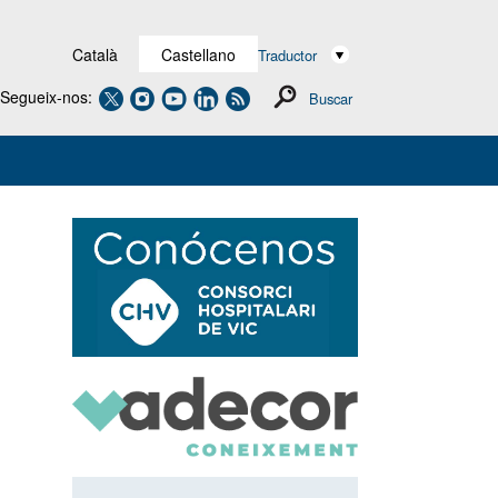
Català
Castellano
Traductor
Segueix-nos:
Buscar
Navegación
secundaria