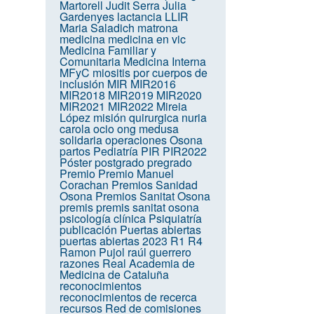
Martorell
Judit Serra
Julia
Gardenyes
lactancia
LLIR
Maria Saladich
matrona
medicina
medicina en vic
Medicina Familiar y
Comunitaria
Medicina Interna
MFyC
miositis por cuerpos de
inclusión
MIR
MIR2016
MIR2018
MIR2019
MIR2020
MIR2021
MIR2022
Mireia
López
misión quirurgica
nuria
carola
ocio
ong medusa
solidaria
operaciones
Osona
partos
Pediatría
PIR
PIR2022
Póster
postgrado
pregrado
Premio
Premio Manuel
Corachan
Premios Sanidad
Osona
Premios Sanitat Osona
premis
premis sanitat osona
psicología clínica
Psiquiatría
publicación
Puertas abiertas
puertas abiertas 2023
R1
R4
Ramon Pujol
raúl guerrero
razones
Real Academia de
Medicina de Cataluña
reconocimientos
reconocimientos de recerca
recursos
Red de comisiones