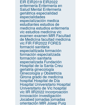
EIR
EIR2019
EIR2022
enfermería
Enfermería en
Salud Mental
Enfermeria
geriátrica
especialidad
especialidades
especialización medica
estudiantes
estudios de
medicina
estudios enfermeria
vic
estudios medicina vic
examen
examen MIR
Facultad
de Medicina
facultad medicina
vic
FIR
FIR2022
FORES
formació sanitària
especialitzada
formación
formación especializada
formación sanitaria
especializada
Fundación
Hospital de la Santa Creu
geriatría
ginecología
Ginecología y Obstetricia
Girona
grado de medicina
hospital
Hospital de Día
Hospital Universitario
Hospital
Universitario de Vic
hospital
vic
IIR
IIR2022
incorproación
innovación
investigación
Jocabed
jornadas
jornadas
orientación MIR
Josep Puig