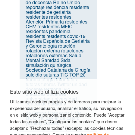
de docencia
Reino Unido
reportaje
residencia
residente
residente de geriatría
residentes
residentes
Atención Primaria
residentes
CHV
residentes MFIC
residentes pandemia
residents
residents covid-19
Revista Española de Geriatría
y Gerontología
rotación
rotación externa
rotaciones
rotaciones externas
Salud
Mental
Sanidad
Sida
simulación quirúrgica
Sociedad Catalana de Cirugía
suicidio
suturas
TIC
TOP 20
traumatologia
tutor
tutora
tutoras
tutores
Twitter
unidad
docente territorial vic
Este sitio web utiliza cookies
unidades docentes
universidad
universidad
Utilizamos cookies propias y de terceros para mejorar la
central de cataluña
experiencia del usuario, analizar el tráfico, su navegación
Universidad de Vic
Universitat
de Girona
Urgencias
UVic-
en el sitio web y personalizar el contenido. Puede "Aceptar
UCC
Vic
xavier de castro
todas las cookies", "Configurar las cookies" que desea
yuhamy curbelo
aceptar o "Rechazar todas" (excepto las cookies técnicas
que son necesarias). Consulte nuestra
política de