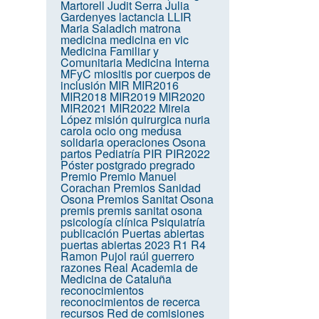
Martorell
Judit Serra
Julia
Gardenyes
lactancia
LLIR
Maria Saladich
matrona
medicina
medicina en vic
Medicina Familiar y
Comunitaria
Medicina Interna
MFyC
miositis por cuerpos de
inclusión
MIR
MIR2016
MIR2018
MIR2019
MIR2020
MIR2021
MIR2022
Mireia
López
misión quirurgica
nuria
carola
ocio
ong medusa
solidaria
operaciones
Osona
partos
Pediatría
PIR
PIR2022
Póster
postgrado
pregrado
Premio
Premio Manuel
Corachan
Premios Sanidad
Osona
Premios Sanitat Osona
premis
premis sanitat osona
psicología clínica
Psiquiatría
publicación
Puertas abiertas
puertas abiertas 2023
R1
R4
Ramon Pujol
raúl guerrero
razones
Real Academia de
Medicina de Cataluña
reconocimientos
reconocimientos de recerca
recursos
Red de comisiones