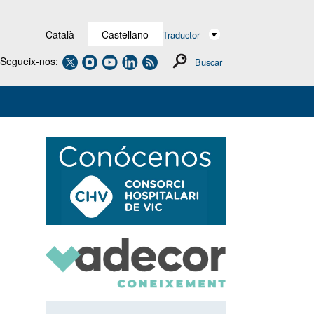
Català
Castellano
Traductor
Segueix-nos:
Buscar
Navegación
secundaria