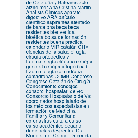
de Cataluña y Baleares
acto
alzheimer
Ana Cristina Martín
Análisis Clínicos
aparato
digestivo
ARA
artículo
científico
aspirantes
atentado
de barcelona
beca
beca
residentes
bienvenida
bioética
bolsa de formación
residentes
buena práctica
calendario MIR
catalán
CHV
ciencias de la salud
cirugía
cirugía ortopédica y
traumatologia
cirujana
cirurgia
general
cirurgia ortopédica i
traumatologia
comadrona
comadronas
COMB
Congreso
Congreso Catalán de Cirugía
Conocimiento
consejos
consorci hospitalari de vic
Consorcio Hospitalario de Vic
coordinador hospitalario de
los médicos especialistas en
formación de Medicina
Familiar y Comunitaria
coronavirus
cultura
curso
curso académico
degano
demencias
despedida
Día
Mundial del Cáncer
Docencia