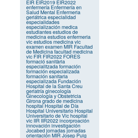
EIR
EIR2019
EIR2022
enfermería
Enfermería en
Salud Mental
Enfermeria
geriátrica
especialidad
especialidades
especialización medica
estudiantes
estudios de
medicina
estudios enfermeria
vic
estudios medicina vic
examen
examen MIR
Facultad
de Medicina
facultad medicina
vic
FIR
FIR2022
FORES
formació sanitària
especialitzada
formación
formación especializada
formación sanitaria
especializada
Fundación
Hospital de la Santa Creu
geriatría
ginecología
Ginecología y Obstetricia
Girona
grado de medicina
hospital
Hospital de Día
Hospital Universitario
Hospital
Universitario de Vic
hospital
vic
IIR
IIR2022
incorproación
innovación
investigación
Jocabed
jornadas
jornadas
orientación MIR
Josep Puig