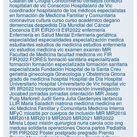
Catalán de Cirugía
Conocimiento
consejos
consorci
hospitalari de vic
Consorcio Hospitalario de Vic
coordinador hospitalario de los médicos especialistas
en formación de Medicina Familiar y Comunitaria
coronavirus
cultura
curso
curso académico
degano
demencias
despedida
Día Mundial del Cáncer
Docencia
EIR
EIR2019
EIR2022
enfermería
Enfermería en Salud Mental
Enfermeria geriátrica
especialidad
especialidades
especialización medica
estudiantes
estudios de medicina
estudios enfermeria
vic
estudios medicina vic
examen
examen MIR
Facultad de Medicina
facultad medicina vic
FIR
FIR2022
FORES
formació sanitària especialitzada
formación
formación especializada
formación sanitaria
especializada
Fundación Hospital de la Santa Creu
geriatría
ginecología
Ginecología y Obstetricia
Girona
grado de medicina
hospital
Hospital de Día
Hospital
Universitario
Hospital Universitario de Vic
hospital vic
IIR
IIR2022
incorproación
innovación
investigación
Jocabed
jornadas
jornadas orientación MIR
Josep
Puig Martorell
Judit Serra
Julia Gardenyes
lactancia
LLIR
Maria Saladich
matrona
medicina
medicina en
vic
Medicina Familiar y Comunitaria
Medicina Interna
MFyC
miositis por cuerpos de inclusión
MIR
MIR2016
MIR2018
MIR2019
MIR2020
MIR2021
MIR2022
Mireia López
misión quirurgica
nuria carola
ocio
ong
medusa solidaria
operaciones
Osona
partos
Pediatría
PIR
PIR2022
Póster
postgrado
pregrado
Premio