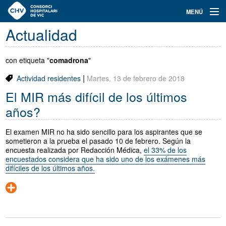
Navegación
MENÚ
principal
Actualidad
Actualidad
Conoce el Consorci
con etiqueta "
comadrona
"
|
Actividad residentes
Martes, 13 de febrero de 2018
Especialidades
El MIR más difícil de los últimos
Oferta de plazas
años?
Ser residente
El examen MIR no ha sido sencillo para los aspirantes que se
sometieron a la prueba el pasado 10 de febrero. Según la
Contacto
encuesta realizada por Redacción Médica,
el 33% de los
encuestados considera que ha sido uno de los exámenes más
difíciles de los últimos años.
Buscador
Català
Castellano