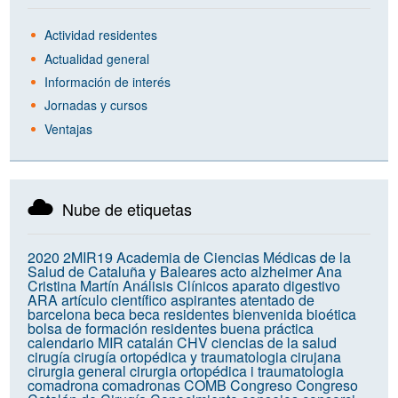
Actividad residentes
Actualidad general
Información de interés
Jornadas y cursos
Ventajas
Nube de etiquetas
2020
2MIR19
Academia de Ciencias Médicas de la
Salud de Cataluña y Baleares
acto
alzheimer
Ana
Cristina Martín
Análisis Clínicos
aparato digestivo
ARA
artículo científico
aspirantes
atentado de
barcelona
beca
beca residentes
bienvenida
bioética
bolsa de formación residentes
buena práctica
calendario MIR
catalán
CHV
ciencias de la salud
cirugía
cirugía ortopédica y traumatologia
cirujana
cirurgia general
cirurgia ortopédica i traumatologia
comadrona
comadronas
COMB
Congreso
Congreso