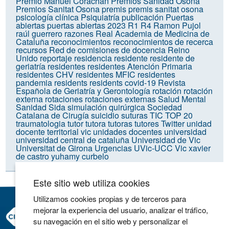
Premio Manuel Corachan
Premios Sanidad Osona
Premios Sanitat Osona
premis
premis sanitat osona
psicología clínica
Psiquiatría
publicación
Puertas
abiertas
puertas abiertas 2023
R1
R4
Ramon Pujol
raúl guerrero
razones
Real Academia de Medicina de
Cataluña
reconocimientos
reconocimientos de recerca
recursos
Red de comisiones de docencia
Reino
Unido
reportaje
residencia
residente
residente de
geriatría
residentes
residentes Atención Primaria
residentes CHV
residentes MFIC
residentes
pandemia
residents
residents covid-19
Revista
Española de Geriatría y Gerontología
rotación
rotación
externa
rotaciones
rotaciones externas
Salud Mental
Sanidad
Sida
simulación quirúrgica
Sociedad
Catalana de Cirugía
suicidio
suturas
TIC
TOP 20
traumatologia
tutor
tutora
tutoras
tutores
Twitter
unidad
docente territorial vic
unidades docentes
universidad
universidad central de cataluña
Universidad de Vic
Universitat de Girona
Urgencias
UVic-UCC
Vic
xavier
de castro
yuhamy curbelo
Este sitio web utiliza cookies
Utilizamos cookies propias y de terceros para
mejorar la experiencia del usuario, analizar el tráfico,
Consorci Hospitalari de Vic
su navegación en el sitio web y personalizar el
Carrer Francesc Pla 'El Vigatà', 1