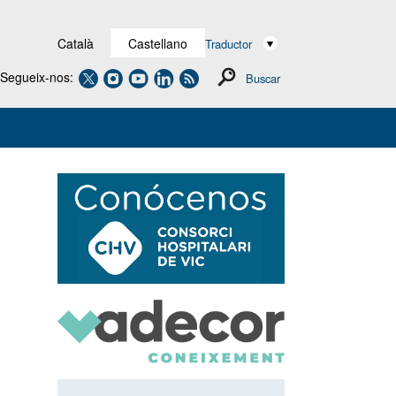
Català
Castellano
Traductor
Segueix-nos:
Buscar
Navegación
secundaria