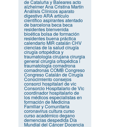
de Cataluña y Baleares
acto
alzheimer
Ana Cristina Martín
Análisis Clínicos
aparato
digestivo
ARA
artículo
científico
aspirantes
atentado
de barcelona
beca
beca
residentes
bienvenida
bioética
bolsa de formación
residentes
buena práctica
calendario MIR
catalán
CHV
ciencias de la salud
cirugía
cirugía ortopédica y
traumatologia
cirujana
cirurgia
general
cirurgia ortopédica i
traumatologia
comadrona
comadronas
COMB
Congreso
Congreso Catalán de Cirugía
Conocimiento
consejos
consorci hospitalari de vic
Consorcio Hospitalario de Vic
coordinador hospitalario de
los médicos especialistas en
formación de Medicina
Familiar y Comunitaria
coronavirus
cultura
curso
curso académico
degano
demencias
despedida
Día
Mundial del Cáncer
Docencia