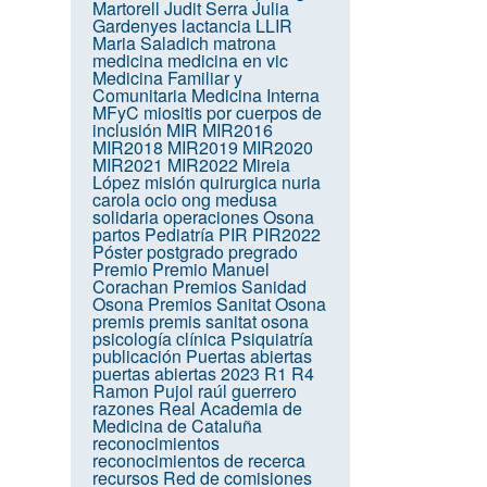
Martorell
Judit Serra
Julia
Gardenyes
lactancia
LLIR
Maria Saladich
matrona
medicina
medicina en vic
Medicina Familiar y
Comunitaria
Medicina Interna
MFyC
miositis por cuerpos de
inclusión
MIR
MIR2016
MIR2018
MIR2019
MIR2020
MIR2021
MIR2022
Mireia
López
misión quirurgica
nuria
carola
ocio
ong medusa
solidaria
operaciones
Osona
partos
Pediatría
PIR
PIR2022
Póster
postgrado
pregrado
Premio
Premio Manuel
Corachan
Premios Sanidad
Osona
Premios Sanitat Osona
premis
premis sanitat osona
psicología clínica
Psiquiatría
publicación
Puertas abiertas
puertas abiertas 2023
R1
R4
Ramon Pujol
raúl guerrero
razones
Real Academia de
Medicina de Cataluña
reconocimientos
reconocimientos de recerca
recursos
Red de comisiones