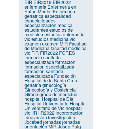
EIR
EIR2019
EIR2022
enfermería
Enfermería en
Salud Mental
Enfermeria
geriátrica
especialidad
especialidades
especialización medica
estudiantes
estudios de
medicina
estudios enfermeria
vic
estudios medicina vic
examen
examen MIR
Facultad
de Medicina
facultad medicina
vic
FIR
FIR2022
FORES
formació sanitària
especialitzada
formación
formación especializada
formación sanitaria
especializada
Fundación
Hospital de la Santa Creu
geriatría
ginecología
Ginecología y Obstetricia
Girona
grado de medicina
hospital
Hospital de Día
Hospital Universitario
Hospital
Universitario de Vic
hospital
vic
IIR
IIR2022
incorproación
innovación
investigación
Jocabed
jornadas
jornadas
orientación MIR
Josep Puig