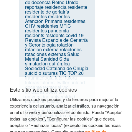
de docencia
Reino Unido
reportaje
residencia
residente
residente de geriatría
residentes
residentes
Atención Primaria
residentes
CHV
residentes MFIC
residentes pandemia
residents
residents covid-19
Revista Española de Geriatría
y Gerontología
rotación
rotación externa
rotaciones
rotaciones externas
Salud
Mental
Sanidad
Sida
simulación quirúrgica
Sociedad Catalana de Cirugía
suicidio
suturas
TIC
TOP 20
traumatologia
tutor
tutora
tutoras
tutores
Twitter
unidad
docente territorial vic
Este sitio web utiliza cookies
unidades docentes
universidad
universidad
Utilizamos cookies propias y de terceros para mejorar la
central de cataluña
experiencia del usuario, analizar el tráfico, su navegación
Universidad de Vic
Universitat
de Girona
Urgencias
UVic-
en el sitio web y personalizar el contenido. Puede "Aceptar
UCC
Vic
xavier de castro
todas las cookies", "Configurar las cookies" que desea
yuhamy curbelo
aceptar o "Rechazar todas" (excepto las cookies técnicas
que son necesarias). Consulte nuestra
política de