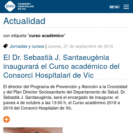
Navegación
MENÚ
principal
Actualidad
Actualidad
Conoce el Consorci
con etiqueta "
curso académico
"
|
Jornadas y cursos
Jueves, 27 de septiembre de 2018
Especialidades
El Dr. Sebastià J. Santaeugènia
Oferta de plazas
inaugurará el Curso académico del
Consorci Hospitalari de Vic
Ser residente
El director del Programa de Prevención y Atención a la Cronicidad
Contacto
y del Plan Director Sociosanitario del Departamento de Salud, Dr.
Sebastià J. Santaeugènia, será el encargado de inaugurar, el
Buscador
jueves 4 de octubre a las 13:00 h, el Curso académico 2018 a
2019 del Consorci Hospitalari de Vic.
Català
Castellano