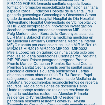
FIR2022
FORES
formació sanitària especialitzada
formación
formación especializada
formación sanitaria
especializada
Fundación Hospital de la Santa Creu
geriatría
ginecología
Ginecología y Obstetricia
Girona
grado de medicina
hospital
Hospital de Día
Hospital
Universitario
Hospital Universitario de Vic
hospital vic
IIR
IIR2022
incorproación
innovación
investigación
Jocabed
jornadas
jornadas orientación MIR
Josep
Puig Martorell
Judit Serra
Julia Gardenyes
lactancia
LLIR
Maria Saladich
matrona
medicina
medicina en
vic
Medicina Familiar y Comunitaria
Medicina Interna
MFyC
miositis por cuerpos de inclusión
MIR
MIR2016
MIR2018
MIR2019
MIR2020
MIR2021
MIR2022
Mireia López
misión quirurgica
nuria carola
ocio
ong
medusa solidaria
operaciones
Osona
partos
Pediatría
PIR
PIR2022
Póster
postgrado
pregrado
Premio
Premio Manuel Corachan
Premios Sanidad Osona
Premios Sanitat Osona
premis
premis sanitat osona
psicología clínica
Psiquiatría
publicación
Puertas
abiertas
puertas abiertas 2023
R1
R4
Ramon Pujol
raúl guerrero
razones
Real Academia de Medicina de
Cataluña
reconocimientos
reconocimientos de recerca
recursos
Red de comisiones de docencia
Reino
Unido
reportaje
residencia
residente
residente de
geriatría
residentes
residentes Atención Primaria
residentes CHV
residentes MFIC
residentes
pandemia
residents
residents covid-19
Revista
Española de Geriatría y Gerontología
rotación
rotación