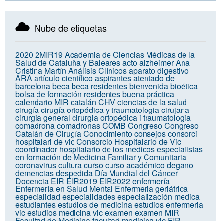
Nube de etiquetas
2020
2MIR19
Academia de Ciencias Médicas de la
Salud de Cataluña y Baleares
acto
alzheimer
Ana
Cristina Martín
Análisis Clínicos
aparato digestivo
ARA
artículo científico
aspirantes
atentado de
barcelona
beca
beca residentes
bienvenida
bioética
bolsa de formación residentes
buena práctica
calendario MIR
catalán
CHV
ciencias de la salud
cirugía
cirugía ortopédica y traumatologia
cirujana
cirurgia general
cirurgia ortopédica i traumatologia
comadrona
comadronas
COMB
Congreso
Congreso
Catalán de Cirugía
Conocimiento
consejos
consorci
hospitalari de vic
Consorcio Hospitalario de Vic
coordinador hospitalario de los médicos especialistas
en formación de Medicina Familiar y Comunitaria
coronavirus
cultura
curso
curso académico
degano
demencias
despedida
Día Mundial del Cáncer
Docencia
EIR
EIR2019
EIR2022
enfermería
Enfermería en Salud Mental
Enfermeria geriátrica
especialidad
especialidades
especialización medica
estudiantes
estudios de medicina
estudios enfermeria
vic
estudios medicina vic
examen
examen MIR
Facultad de Medicina
facultad medicina vic
FIR