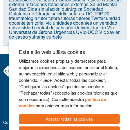
externa
rotaciones
rotaciones externas
Salud Mental
Sanidad
Sida
simulación quirúrgica
Sociedad
Catalana de Cirugía
suicidio
suturas
TIC
TOP 20
traumatologia
tutor
tutora
tutoras
tutores
Twitter
unidad
docente territorial vic
unidades docentes
universidad
universidad central de cataluña
Universidad de Vic
Universitat de Girona
Urgencias
UVic-UCC
Vic
xavier
de castro
yuhamy curbelo
Este sitio web utiliza cookies
Utilizamos cookies propias y de terceros para
mejorar la experiencia del usuario, analizar el tráfico,
Consorci Hospitalari de Vic
su navegación en el sitio web y personalizar el
Carrer Francesc Pla 'El Vigatà', 1
contenido. Puede "Aceptar todas las cookies",
08500 Vic
"Configurar las cookies" que desea aceptar o
Telefono 93 702 77 16
"Rechazar todas" (excepto las cookies técnicas que
Contacto
son necesarias). Consulte nuestra
política de
Aviso legal
cookies
para obtener más información.
Política de cookies
Aceptar todas las cookies
Colaboradores