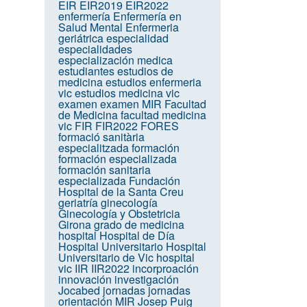
EIR
EIR2019
EIR2022
enfermería
Enfermería en
Salud Mental
Enfermeria
geriátrica
especialidad
especialidades
especialización medica
estudiantes
estudios de
medicina
estudios enfermeria
vic
estudios medicina vic
examen
examen MIR
Facultad
de Medicina
facultad medicina
vic
FIR
FIR2022
FORES
formació sanitària
especialitzada
formación
formación especializada
formación sanitaria
especializada
Fundación
Hospital de la Santa Creu
geriatría
ginecología
Ginecología y Obstetricia
Girona
grado de medicina
hospital
Hospital de Día
Hospital Universitario
Hospital
Universitario de Vic
hospital
vic
IIR
IIR2022
incorproación
innovación
investigación
Jocabed
jornadas
jornadas
orientación MIR
Josep Puig