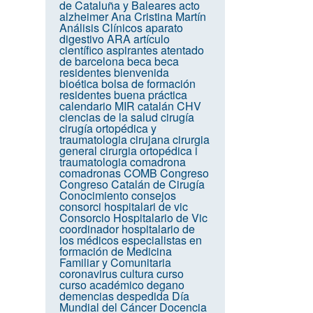
de Cataluña y Baleares
acto
alzheimer
Ana Cristina Martín
Análisis Clínicos
aparato
digestivo
ARA
artículo
científico
aspirantes
atentado
de barcelona
beca
beca
residentes
bienvenida
bioética
bolsa de formación
residentes
buena práctica
calendario MIR
catalán
CHV
ciencias de la salud
cirugía
cirugía ortopédica y
traumatologia
cirujana
cirurgia
general
cirurgia ortopédica i
traumatologia
comadrona
comadronas
COMB
Congreso
Congreso Catalán de Cirugía
Conocimiento
consejos
consorci hospitalari de vic
Consorcio Hospitalario de Vic
coordinador hospitalario de
los médicos especialistas en
formación de Medicina
Familiar y Comunitaria
coronavirus
cultura
curso
curso académico
degano
demencias
despedida
Día
Mundial del Cáncer
Docencia