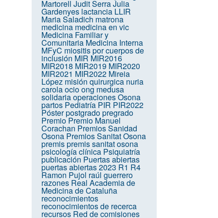
Martorell
Judit Serra
Julia
Gardenyes
lactancia
LLIR
Maria Saladich
matrona
medicina
medicina en vic
Medicina Familiar y
Comunitaria
Medicina Interna
MFyC
miositis por cuerpos de
inclusión
MIR
MIR2016
MIR2018
MIR2019
MIR2020
MIR2021
MIR2022
Mireia
López
misión quirurgica
nuria
carola
ocio
ong medusa
solidaria
operaciones
Osona
partos
Pediatría
PIR
PIR2022
Póster
postgrado
pregrado
Premio
Premio Manuel
Corachan
Premios Sanidad
Osona
Premios Sanitat Osona
premis
premis sanitat osona
psicología clínica
Psiquiatría
publicación
Puertas abiertas
puertas abiertas 2023
R1
R4
Ramon Pujol
raúl guerrero
razones
Real Academia de
Medicina de Cataluña
reconocimientos
reconocimientos de recerca
recursos
Red de comisiones