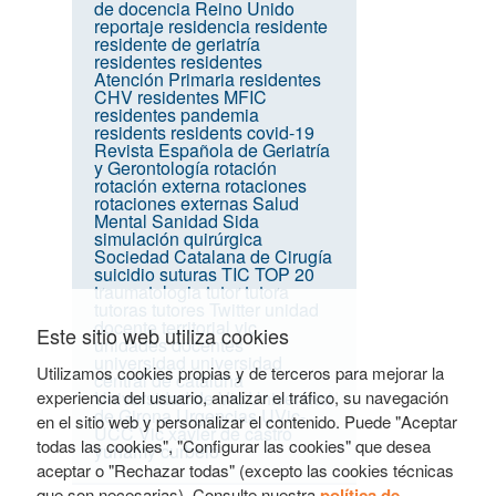
de docencia
Reino Unido
reportaje
residencia
residente
residente de geriatría
residentes
residentes
Atención Primaria
residentes
CHV
residentes MFIC
residentes pandemia
residents
residents covid-19
Revista Española de Geriatría
y Gerontología
rotación
rotación externa
rotaciones
rotaciones externas
Salud
Mental
Sanidad
Sida
simulación quirúrgica
Sociedad Catalana de Cirugía
suicidio
suturas
TIC
TOP 20
traumatologia
tutor
tutora
tutoras
tutores
Twitter
unidad
docente territorial vic
Este sitio web utiliza cookies
unidades docentes
universidad
universidad
Utilizamos cookies propias y de terceros para mejorar la
central de cataluña
experiencia del usuario, analizar el tráfico, su navegación
Universidad de Vic
Universitat
de Girona
Urgencias
UVic-
en el sitio web y personalizar el contenido. Puede "Aceptar
UCC
Vic
xavier de castro
todas las cookies", "Configurar las cookies" que desea
yuhamy curbelo
aceptar o "Rechazar todas" (excepto las cookies técnicas
que son necesarias). Consulte nuestra
política de