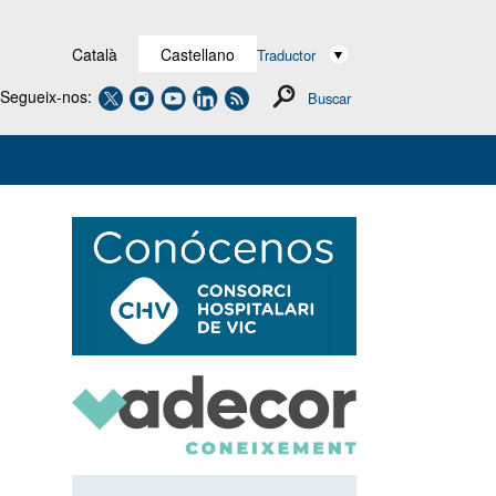
Català
Castellano
Traductor
Segueix-nos:
Buscar
Navegación
secundaria