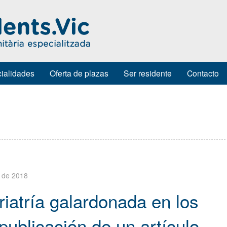
ialidades
Oferta de plazas
Ser residente
Contacto
 de 2018
iatría galardonada en los
ublicación de un artículo